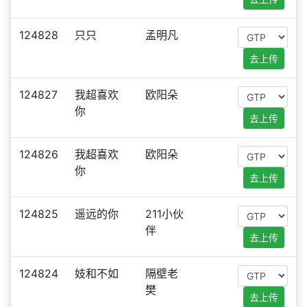
124828
只只
孟明凡
去上传
124827
我超喜欢
欧阳朵
你
去上传
124826
我超喜欢
欧阳朵
你
去上传
124825
遥远的你
211小伙
伴
去上传
124824
妓和不如
隔壁老
樊
去上传