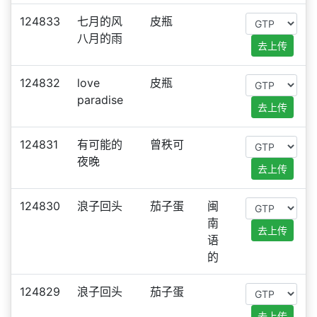
124833
七月的风
皮瓶
八月的雨
去上传
124832
love
皮瓶
paradise
去上传
124831
有可能的
曾秩可
夜晚
去上传
124830
浪子回头
茄子蛋
闽
南
去上传
语
的
124829
浪子回头
茄子蛋
去上传