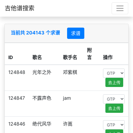
吉他谱搜索
当前共 204143 个求谱
求谱
附
ID
歌名
歌手名
言
操作
124848
光年之外
邓紫棋
去上传
124847
不露声色
jam
去上传
124846
绝代风华
许嵩