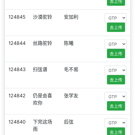
去上传
124845
沙漠驼铃
安加利
去上传
124844
丝路驼铃
陈曦
去上传
124843
扫弦谱
毛不易
去上传
124842
仍是会喜
张学友
欢你
去上传
124840
下完这场
后弦
雨
去上传