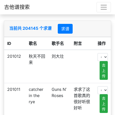
吉他谱搜索
当前共 204145 个求谱
求谱
ID
歌名
歌手名
附言
操作
201012
秋天不回
刘大壮
来
去
上
传
201011
catcher
Guns N’
求求了这
in the
Roses
首歌真的
去
rye
很好听很
上
好听
传