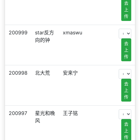
去
上
传
200999
star反方
xmaswu
向的钟
去
上
传
200998
北大荒
安来宁
去
上
传
200997
星光和晚
王子铭
风
去
上
传