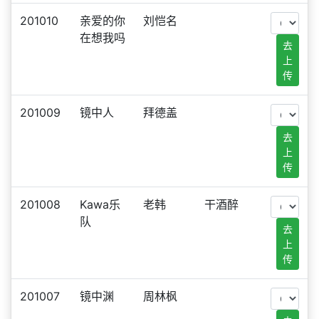
201010
亲爱的你
刘恺名
在想我吗
去
上
传
201009
镜中人
拜德盖
去
上
传
201008
Kawa乐
老韩
干酒醉
队
去
上
传
201007
镜中渊
周林枫