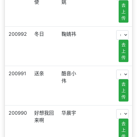
使
姚
去
上
传
200992
冬日
鞠婧祎
去
上
传
200991
送亲
酷音小
伟
去
上
传
200990
好想我回
华晨宇
来啊
去
上
传