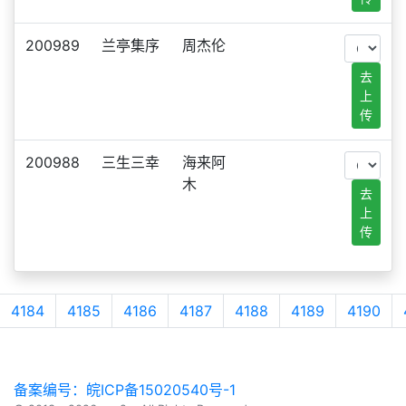
200989
兰亭集序
周杰伦
去
上
传
200988
三生三幸
海来阿
木
去
上
传
4184
4185
4186
4187
4188
4189
4190
备案编号：皖ICP备15020540号-1