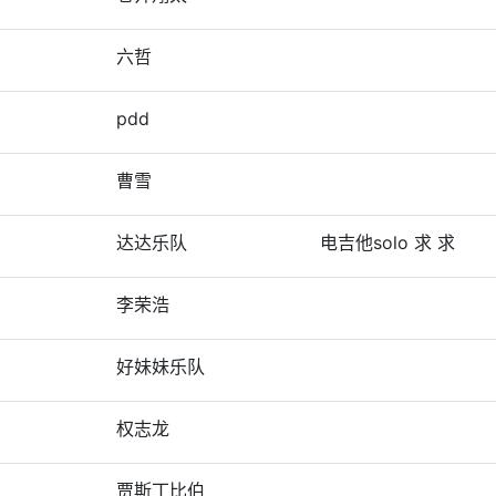
六哲
pdd
曹雪
达达乐队
电吉他solo 求 求
李荣浩
好妹妹乐队
权志龙
贾斯丁比伯