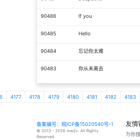
90486
If you
90485
Hello
90484
忘记你太难
90483
你从未离去
6
4177
4178
4179
4180
4181
4182
4183
友情
备案编号：皖ICP备15020540号-1
© 2013 - 2026 mw2c. All Rights
为你
Reserved.