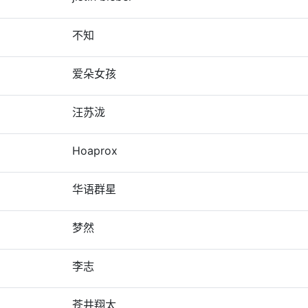
不知
爱朵女孩
汪苏泷
Hoaprox
华语群星
梦然
李志
苍井翔太