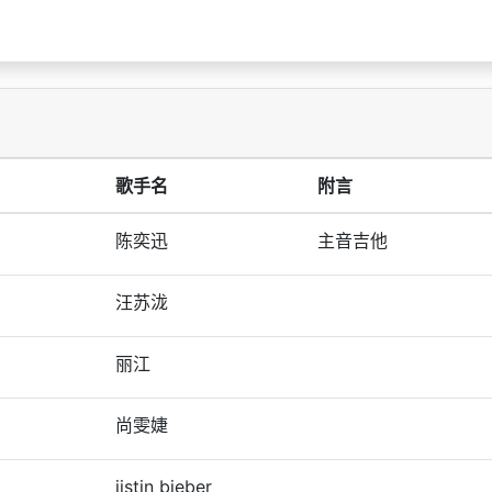
歌手名
附言
陈奕迅
主音吉他
汪苏泷
丽江
尚雯婕
jistin bieber