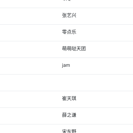
张艺兴
零点乐
萌萌哒天团
jam
崔天琪
薛之谦
宋东野