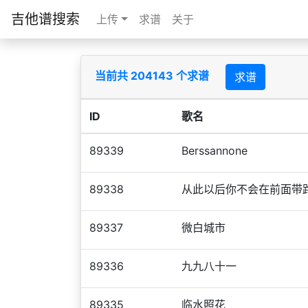
吉他谱搜索
上传
求谱
关于
当前共 204143 个求谱
求谱
ID
歌名
89339
Berssannone
89338
从此以后你不会在前面带
89337
微白城市
89336
九九八十一
89335
临水照花