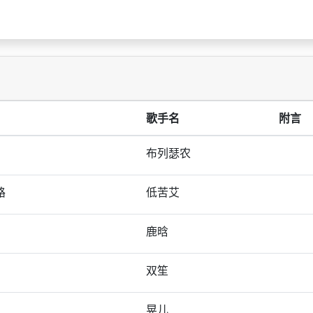
歌手名
附言
布列瑟农
路
低苦艾
鹿晗
双笙
晃儿