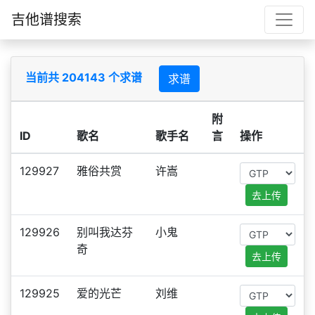
吉他谱搜索
当前共 204143 个求谱
求谱
附
ID
歌名
歌手名
言
操作
129927
雅俗共赏
许嵩
去上传
129926
别叫我达芬
小鬼
奇
去上传
129925
爱的光芒
刘维