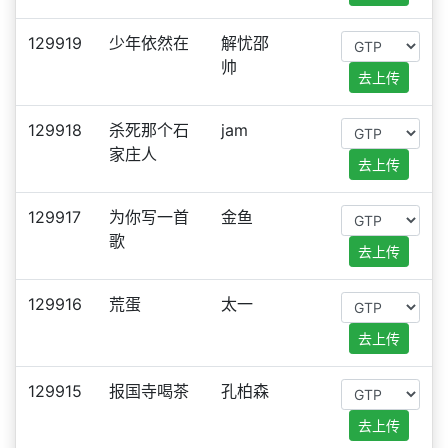
129919
少年依然在
解忧邵
帅
去上传
129918
杀死那个石
jam
家庄人
去上传
129917
为你写一首
金鱼
歌
去上传
129916
荒蛋
太一
去上传
129915
报国寺喝茶
孔柏森
去上传