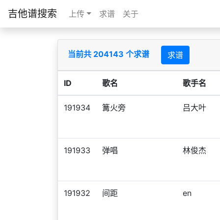
吉他谱搜索
上传
求谱
关于
当前共 204143 个求谱
求谱
ID
歌名
歌手名
191934
篝火旁
吕大叶
191933
弹唱
林俊杰
191932
间距
en