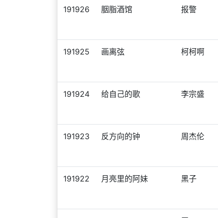
191926
胭脂酒馆
报警
191925
画离弦
柯柯啊
191924
给自己的歌
李宗盛
191923
反方向的钟
周杰伦
191922
月亮里的阿妹
黑子