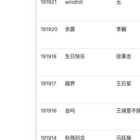
191921
windhill
无
191920
余震
李巍
191918
生日快乐
徐秉龙
191917
越界
王巨星
191916
会吗
王靖雯不
191914
秋殇别念
马跃展