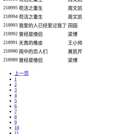
218995
苟活之重生
周文凯
218994
苟活之重生
周文凯
218993
我爱的人已经爱过我了
田园
218992
曾经是情侣
梁博
218991
天真的橡皮
王小帅
218990
雨中的恋人们
黄凯芹
218989
曾经是情侣
梁博
上一页
1
2
3
4
5
6
7
8
9
10
11