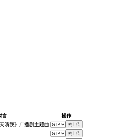
附言
操作
天天演我》广播剧主题曲
去上传
去上传