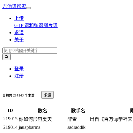
吉他谱搜索
上传
GTP 谱
和弦谱
图片谱
求谱
关于
登录
注册
求谱
当前共 204143 个求谱
ID
歌名
歌手名
219015
你如何形容夏天
醉雪
出自《百万up学神
219014
jauapbarma
sadraddik