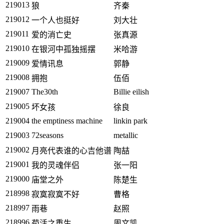
219013
狼
齐秦
219012
一个人也挺好
刘大壮
219011
爱的消亡史
张真源
219010
在银河中孤独摇摆
米哈游
219009
爱情讯息
郭静
219008
拥抱
伍佰
219007
The30th
Billie eilish
219005
坏女孩
徐良
219004
the emptiness machine
linkin park
219003
72seasons
metallic
219002
月亮代表谁的心吉他谱
陶喆
219001
我的灵魂伴侣
张一阳
219000
庙堂之外
陈楚生
218998
寂寞寂寞不好
曹格
218997
雨巷
赵照
218996
苟活之重生
周文凯