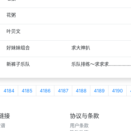
花粥
叶贝文
好妹妹组合
求大神扒
新裤子乐队
乐队排练～求求求……………
4184
4185
4186
4187
4188
4189
4190
链接
协议与条款
搜谱
用户条款