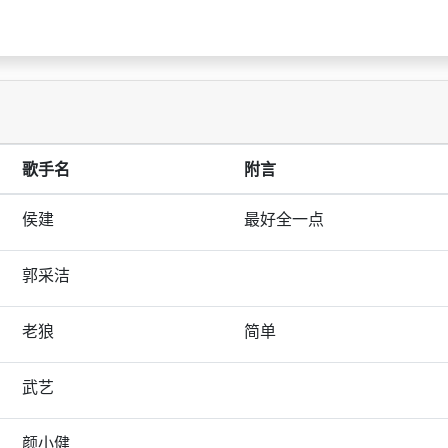
歌手名
附言
侯建
最好全一点
郭采洁
老狼
简单
武艺
颜小健