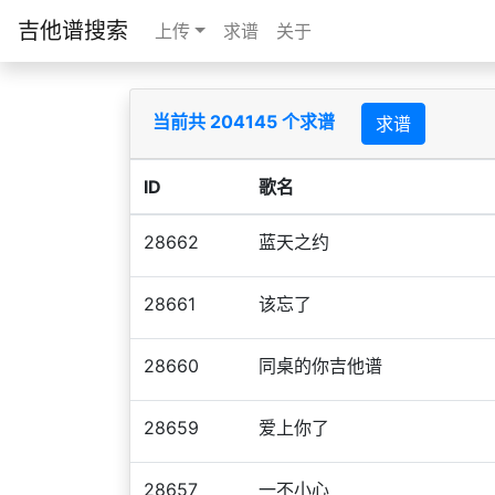
吉他谱搜索
上传
求谱
关于
当前共 204145 个求谱
求谱
ID
歌名
28662
蓝天之约
28661
该忘了
28660
同桌的你吉他谱
28659
爱上你了
28657
一不小心