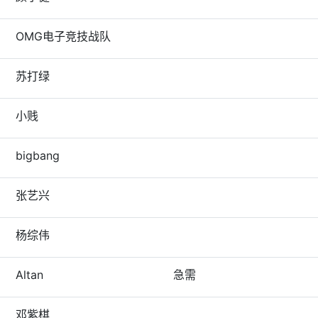
OMG电子竞技战队
苏打绿
小贱
bigbang
张艺兴
杨综伟
Altan
急需
邓紫棋