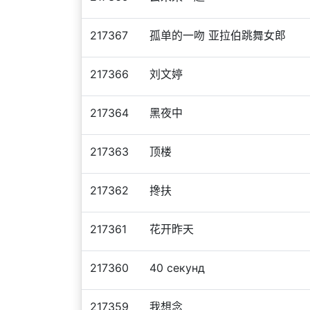
217367
孤单的一吻 亚拉伯跳舞女郎
217366
刘文婷
217364
黑夜中
217363
顶楼
217362
搀扶
217361
花开昨天
217360
40 cекунд
217359
我想念