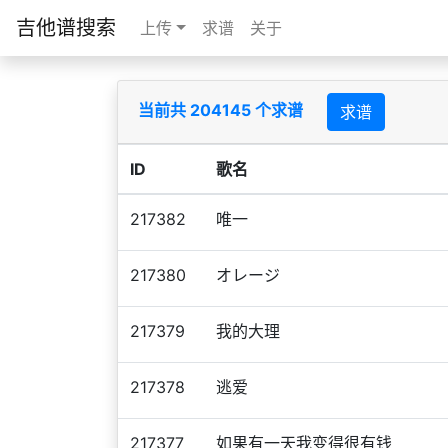
吉他谱搜索
上传
求谱
关于
当前共 204145 个求谱
求谱
ID
歌名
217382
唯一
217380
オレージ
217379
我的大理
217378
逃爱
217377
如果有一天我变得很有钱