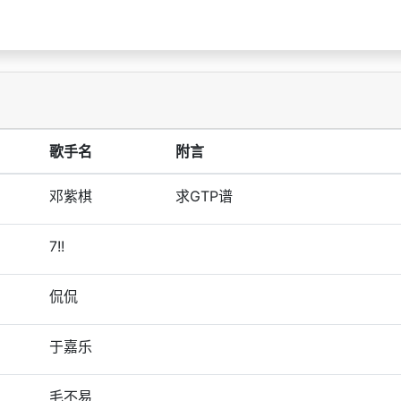
歌手名
附言
邓紫棋
求GTP谱
7!!
侃侃
于嘉乐
毛不易