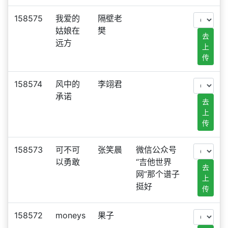
158575
我爱的
隔壁老
姑娘在
樊
去
远方
上
传
158574
风中的
李翊君
承诺
去
上
传
158573
可不可
张笑晨
微信公众号
以勇敢
“吉他世界
去
网”那个谱子
上
挺好
传
158572
moneys
果子