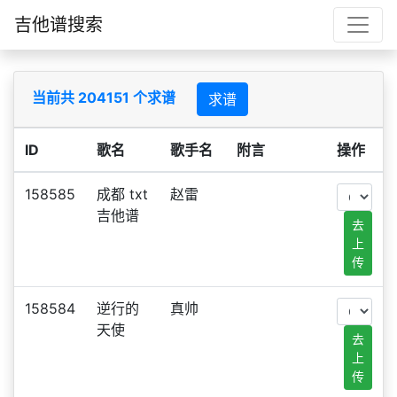
吉他谱搜索
当前共 204151 个求谱
求谱
ID
歌名
歌手名
附言
操作
158585
成都 txt
赵雷
吉他谱
去
上
传
158584
逆行的
真帅
天使
去
上
传