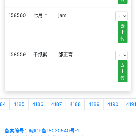
158560
七月上
jam
去
上
传
158559
千纸鹤
邰正宵
去
上
传
84
4185
4186
4187
4188
4189
4190
419
备案编号：皖ICP备15020540号-1