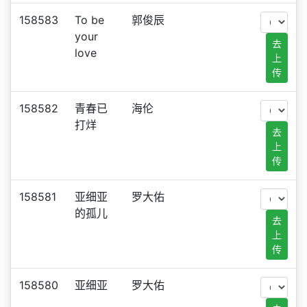
158583
To be
郭俊辰
your
去
love
上
传
158582
青春已
海伦
打烊
去
上
传
158581
亚细亚
罗大佑
的孤儿
去
上
传
158580
亚细亚
罗大佑