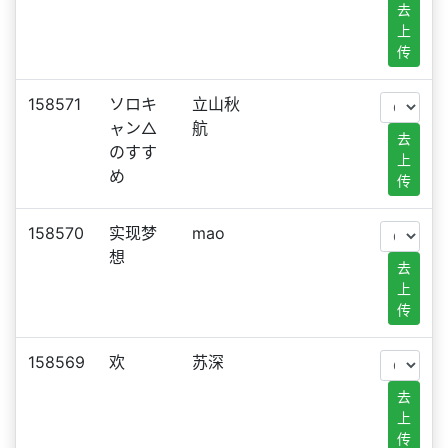
去
上
传
158571
ソロキ
立山秋
ャン△
航
去
のすす
上
め
传
158570
实现梦
mao
想
去
上
传
158569
欢
苏深
去
上
传