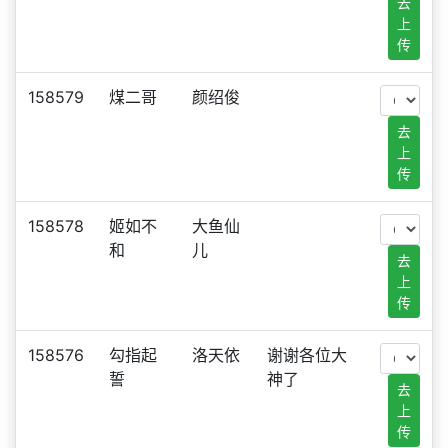
去
上
传
158579
煤二哥
颜绍俊
去
上
传
158578
姬如不
大鱼仙
和
儿
去
上
传
158576
勾指起
洛天依
谢谢各位大
誓
神了
去
上
传