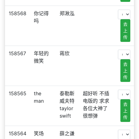
158568
你记得
郑湫泓
吗
去
上
传
158567
年轻的
蒋欣
微笑
去
上
传
158565
the
泰勒斯
超好听 不插
man
威夫特
电版的 求求
去
taylor
各位大神了
上
swift
很想弹
传
158564
笑场
薛之谦