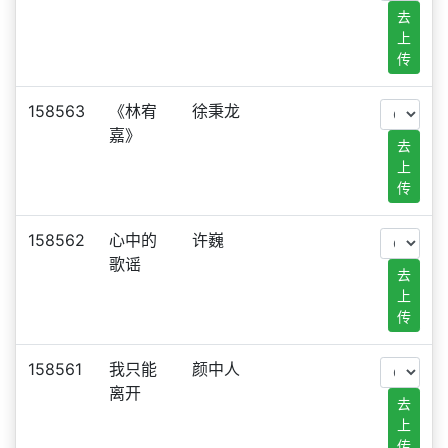
去
上
传
158563
《林宥
徐秉龙
嘉》
去
上
传
158562
心中的
许巍
歌谣
去
上
传
158561
我只能
颜中人
离开
去
上
传