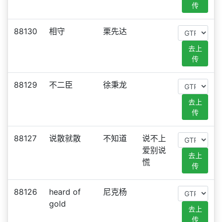
传
88130
相守
栗先达
去上
传
88129
不二臣
徐秉龙
去上
传
88127
说散就散
不知道
说不上
爱别说
去上
慌
传
88126
heard of
尼克杨
gold
去上
传