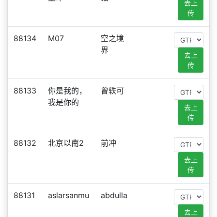
去上
传
88134
M07
空之境
界
去上
传
88133
你是我的，
曾轶可
我是你的
去上
传
88132
北京以南2
前冲
去上
传
88131
aslarsanmu
abdulla
去上