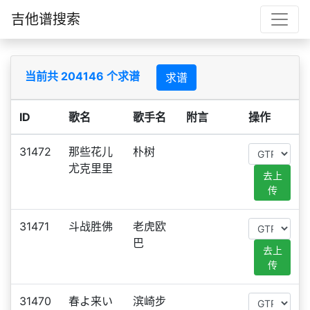
吉他谱搜索
当前共 204146 个求谱
求谱
ID
歌名
歌手名
附言
操作
31472
那些花儿
朴树
尤克里里
去上
传
31471
斗战胜佛
老虎欧
巴
去上
传
31470
春よ来い
滨崎步