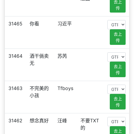
去上
传
31465
你看
习近平
去上
传
31464
酒干倘卖
苏芮
无
去上
传
31463
不完美的
Tfboys
小孩
去上
传
31462
想念真好
汪峰
不要TXT
的
去上