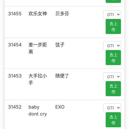
31455
欢乐女神
贝多芬
去上
传
31454
差一步距
弦子
离
去上
传
31453
大手拉小
随便了
手
去上
传
31452
baby
EXO
dont cry
去上
传