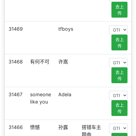
去上
传
31469
tfboys
去上
传
31468
有何不可
许嵩
去上
传
31467
someone
Adela
like you
去上
传
31466
愦憾
孙露
搭错车主
题曲