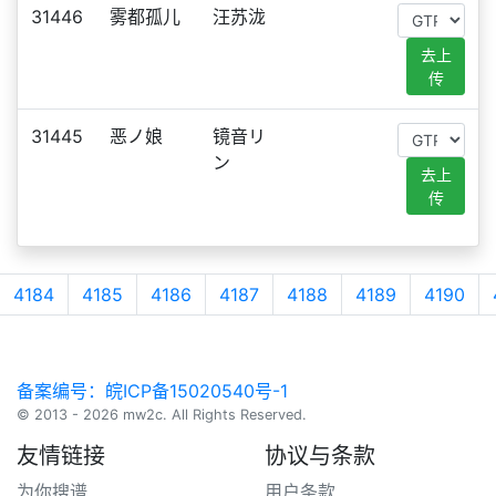
31446
雾都孤儿
汪苏泷
去上
传
31445
恶ノ娘
镜音リ
ン
去上
传
4184
4185
4186
4187
4188
4189
4190
备案编号：皖ICP备15020540号-1
© 2013 - 2026 mw2c. All Rights Reserved.
友情链接
协议与条款
为你搜谱
用户条款