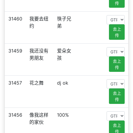
传
31460
我要去纽
筷子兄
约
弟
去上
传
31459
我还没有
爱朵女
男朋友
孩
去上
传
31457
花之舞
dj ok
去上
传
31456
像我这样
100%
的家伙
去上
传