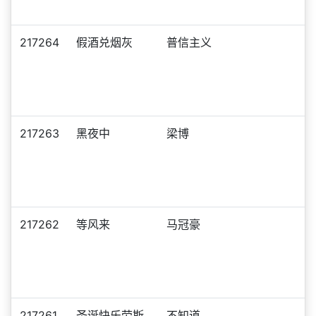
217264
假酒兑烟灰
普信主义
217263
黑夜中
梁博
217262
等风来
马冠豪
217261
圣诞快乐劳斯
不知道