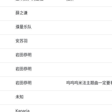
薛之谦
濮曼乐队
安苏羽
岩田恭明
岩田恭明
岩田恭明
呜呜呜米法主题曲一定要
未知
Kanaria