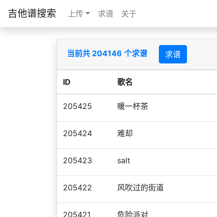
吉他谱搜索
上传
求谱
关于
当前共 204146 个求谱
求谱
ID
歌名
205425
暖一杯茶
205424
难却
205423
salt
205422
风吹过的街道
205421
危险派对