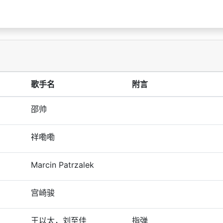
歌手名
附言
邵帅
祥嘞嘞
Marcin Patrzalek
宫崎骏
王以太，刘至佳
指弹