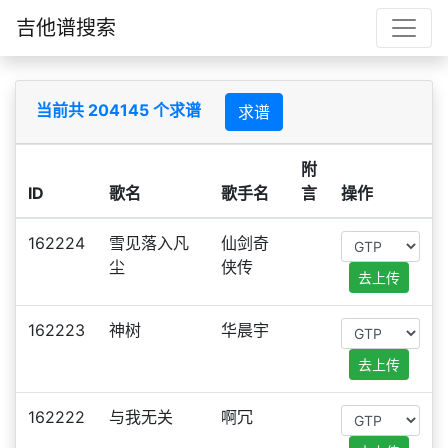
吉他谱搜索
当前共 204145 个求谱
求谱
附
ID
歌名
歌手名
言
操作
162224
雪见落入凡
仙剑奇
尘
侠传
去上传
162223
神树
华晨宇
去上传
162222
与我无关
啊冗