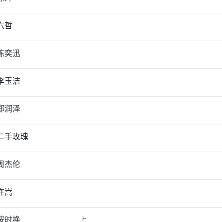
六哲
陈奕迅
李玉洁
郑润泽
二手玫瑰
周杰伦
许嵩
按时换
上