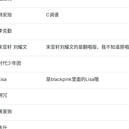
韩安旭
C调谱
李克勤
宋亚轩 刘耀文
宋亚轩刘耀文的是翻唱版，我不知道原唱
时代少年团
Lisa
是blackpink里面的Lisa哦
啊冗
黄家驹
陈升