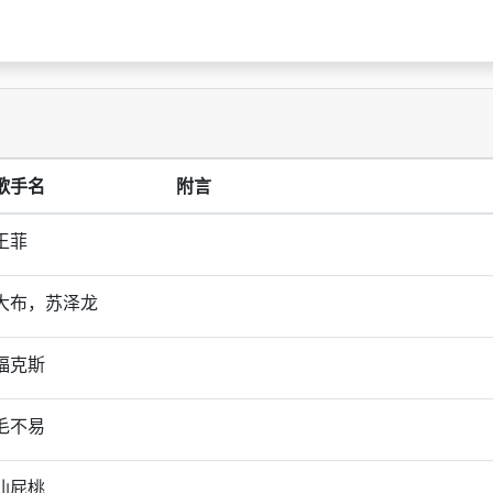
歌手名
附言
王菲
大布，苏泽龙
福克斯
毛不易
仙屁桃