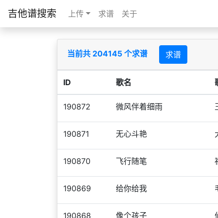
吉他谱搜索
上传
求谱
关于
当前共 204145 个求谱
求谱
ID
歌名
190872
微风伴着细雨
190871
无心斗艳
190870
飞行随笔
190869
给你给我
190868
像个孩子