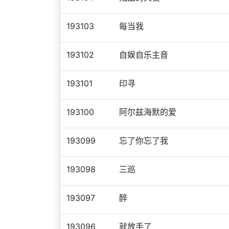
193103
每当我
193102
自娱自乐主音
193101
印寻
193100
阿尔兹海默的爱
193099
忘了你忘了我
193098
三巡
193097
醉
193096
就放手了