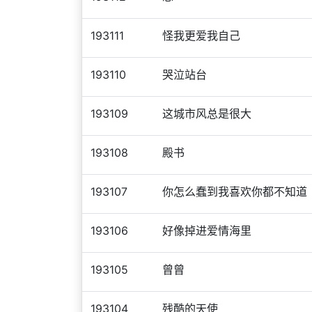
193111
怪我更爱我自己
193110
哭泣站台
193109
这城市风总是很大
193108
殿书
193107
你怎么蠢到我喜欢你都不知道
193106
好像掉进爱情海里
193105
曾曾
193104
残酷的天使