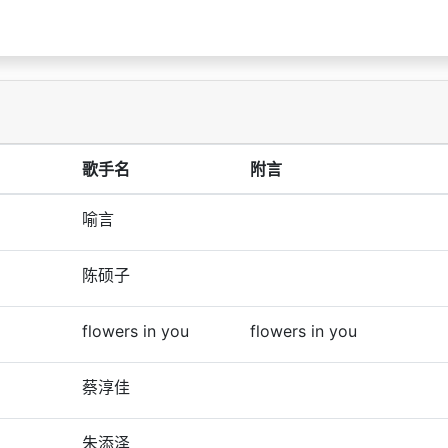
歌手名
附言
喻言
陈硕子
flowers in you
flowers in you
蔡淳佳
朱添泽