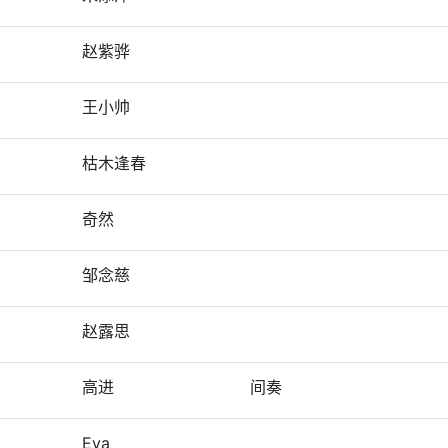
赵紫骅
王小帅
枯木逢春
奇然
邹念慈
赵露思
高进
间奏
Eva