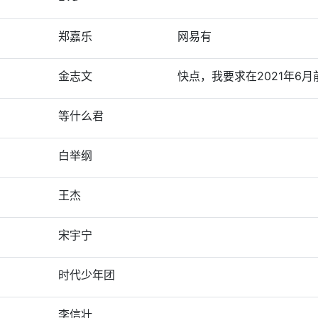
郑嘉乐
网易有
金志文
快点，我要求在2021年6月
等什么君
白举纲
王杰
宋宇宁
时代少年团
李信壮