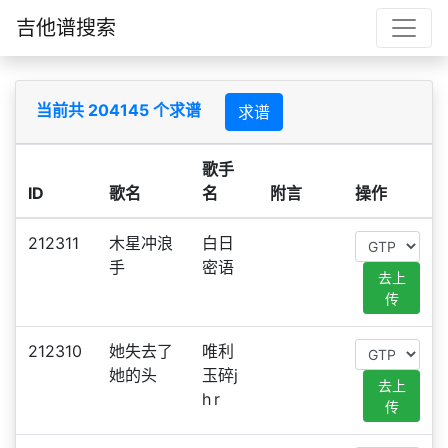
吉他谱搜索
当前共 204145 个求谱
求谱
歌手
ID
歌名
名
附言
操作
212311
木星冲浪
白日
手
密语
去上
传
212310
她失去了
唯利
她的头
玉碎j
去上
h r
传