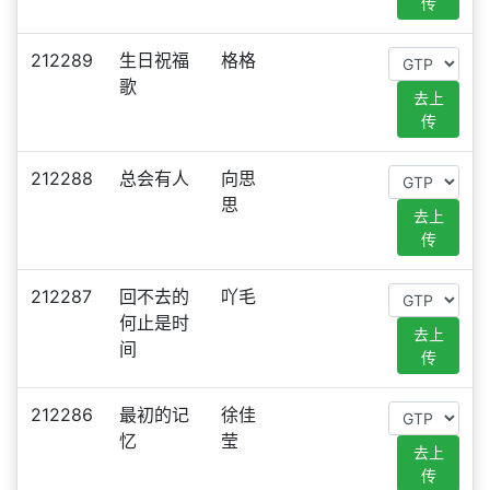
传
212289
生日祝福
格格
歌
去上
传
212288
总会有人
向思
思
去上
传
212287
回不去的
吖毛
何止是时
去上
间
传
212286
最初的记
徐佳
忆
莹
去上
传