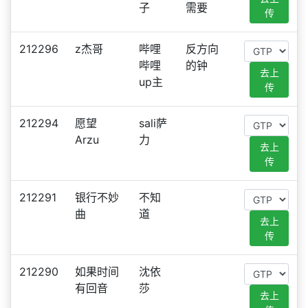
子
需要
传
212296
z杰哥
哔哩
反方向
哔哩
的钟
去上
up主
传
212294
愿望
sali萨
Arzu
力
去上
传
212291
银行不妙
不知
曲
道
去上
传
212290
如果时间
沈依
有回音
莎
去上