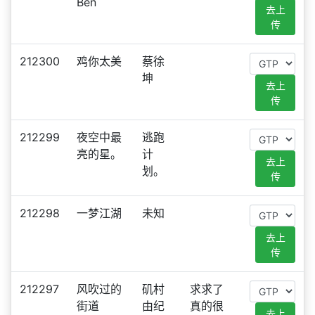
Ben
去上
传
212300
鸡你太美
蔡徐
坤
去上
传
212299
夜空中最
逃跑
亮的星。
计
去上
划。
传
212298
一梦江湖
未知
去上
传
212297
风吹过的
矶村
求求了
街道
由纪
真的很
去上