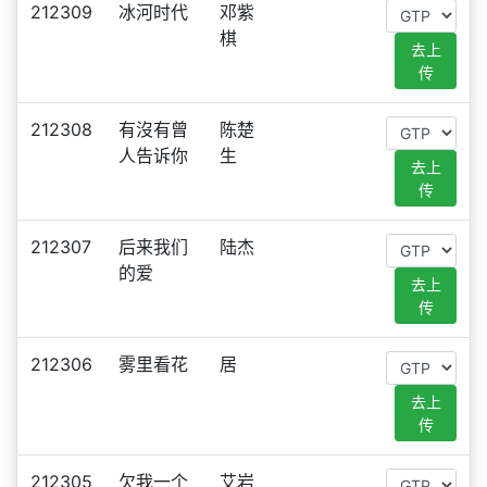
212309
冰河时代
邓紫
棋
去上
传
212308
有沒有曾
陈楚
人告诉你
生
去上
传
212307
后来我们
陆杰
的爱
去上
传
212306
雾里看花
居
去上
传
212305
欠我一个
艾岩