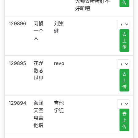
大师去听听好不
传
好听吧
129896
习惯
刘崇
一个
健
去
人
上
传
129895
花が
revo
散る
去
世界
上
传
129894
海阔
吉他
天空
学徒
去
电吉
上
他谱
传