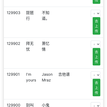
传
129903
琵琶
不知
行
道。
去
上
传
129902
拜无
萧忆
忧
情
去
上
传
129901
l'm
Jason
吉他谱
yours
Mraz
去
上
传
129900
别叫
小鬼