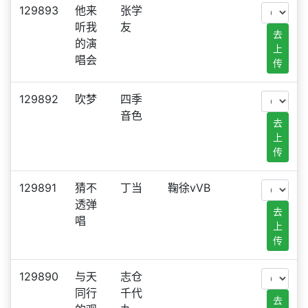
129893
他来
张学
听我
友
去
的演
上
唱会
传
129892
吹梦
四季
音色
去
上
传
129891
猜不
丁当
鞠徐vVB
透弹
去
唱
上
传
129890
与天
志仓
同行
千代
去