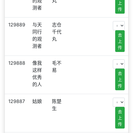
的观
丸
上
测者
传
129889
与天
志仓
同行
千代
去
的观
丸
上
测者
传
129888
像我
毛不
这样
易
去
优秀
上
的人
传
129887
姑娘
陈楚
生
去
上
传