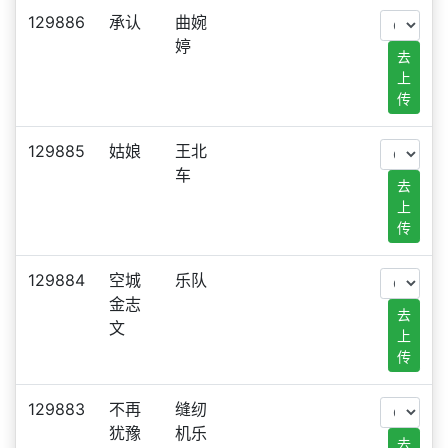
129886
承认
曲婉
婷
去
上
传
129885
姑娘
王北
车
去
上
传
129884
空城
乐队
金志
去
文
上
传
129883
不再
缝纫
犹豫
机乐
去