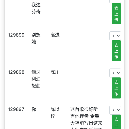
我达
去
芬奇
上
传
129899
别想
高进
她
去
上
传
129898
匈牙
陈川
利幻
去
想曲
上
传
129897
你
陈以
这首歌很好听
柠
吉他伴奏 希望
去
大神能写出谱来
上