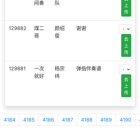
间奏
队
上
传
129882
煤二
颜绍
谢谢
哥
俊
去
上
传
129881
一次
杨宗
弹指伴奏谱
就好
纬
去
上
传
4184
4185
4186
4187
4188
4189
4190