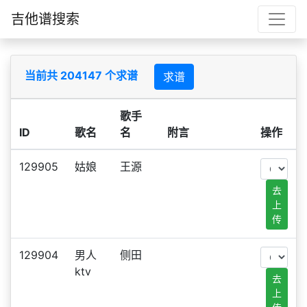
吉他谱搜索
当前共 204147 个求谱
求谱
歌手
ID
歌名
名
附言
操作
129905
姑娘
王源
去
上
传
129904
男人
侧田
ktv
去
上