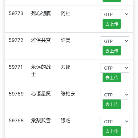
59773
死心彻底
阿杜
去上传
59772
雅俗共赏
许嵩
去上传
59771
永远的战
刀郎
士
去上传
59769
心语星愿
张柏芝
去上传
59768
棠梨煎雪
银临
去上传