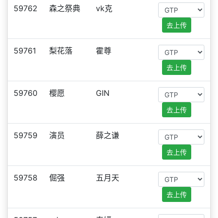
59762
森之祭典
vk克
去上传
59761
梨花落
霍尊
去上传
59760
樱愿
GIN
去上传
59759
演员
薛之谦
去上传
59758
倔强
五月天
去上传