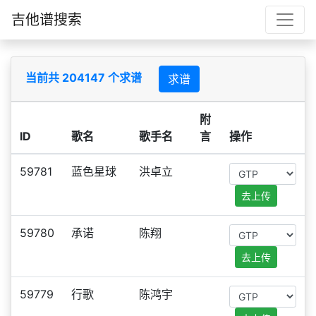
吉他谱搜索
当前共 204147 个求谱
求谱
附
ID
歌名
歌手名
言
操作
59781
蓝色星球
洪卓立
去上传
59780
承诺
陈翔
去上传
59779
行歌
陈鸿宇