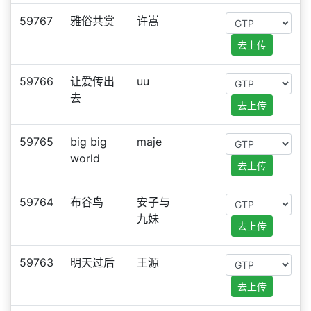
59767
雅俗共赏
许嵩
去上传
59766
让爱传出
uu
去
去上传
59765
big big
maje
world
去上传
59764
布谷鸟
安子与
九妹
去上传
59763
明天过后
王源
去上传