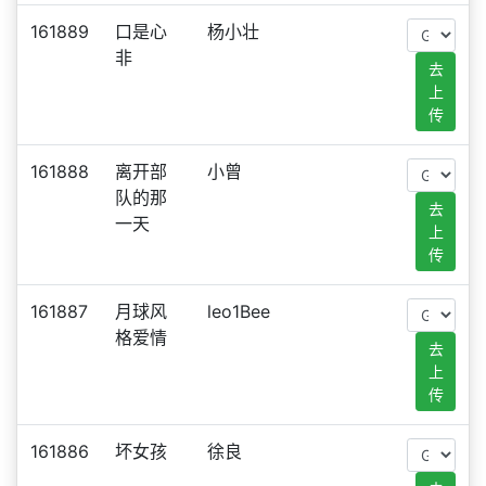
161889
口是心
杨小壮
非
去
上
传
161888
离开部
小曾
队的那
去
一天
上
传
161887
月球风
leo1Bee
格爱情
去
上
传
161886
坏女孩
徐良