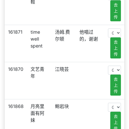
鞋
去
上
传
161871
time
汤姆.费
他唱过
well
尔顿
的，谢谢
去
spent
上
传
161870
文艺青
江晓芸
年
去
上
传
161868
月亮里
鲍岩块
面有阿
去
妹
上
传