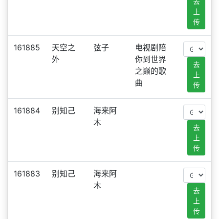
去
上
传
161885
天空之
弦子
电视剧陪
外
你到世界
去
之巅的歌
上
曲
传
161884
别知己
海来阿
木
去
上
传
161883
别知己
海来阿
木
去
上
传