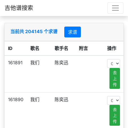
吉他谱搜索
当前共 204145 个求谱
求谱
ID
歌名
歌手名
附言
操作
161891
我们
陈奕迅
去
上
传
161890
我们
陈奕迅
去
上
传