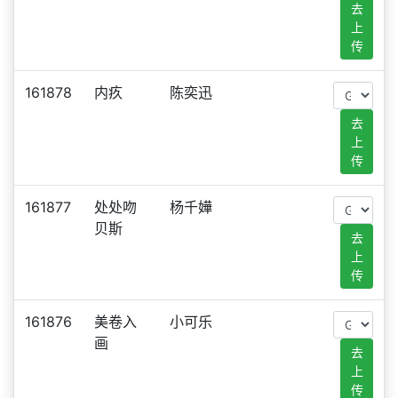
去
上
传
161878
内疚
陈奕迅
去
上
传
161877
处处吻
杨千嬅
贝斯
去
上
传
161876
美卷入
小可乐
画
去
上
传