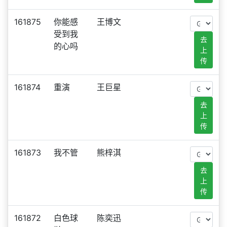
161875
你能感
王博文
受到我
去
的心吗
上
传
161874
重演
王巨星
去
上
传
161873
我不管
熊梓淇
去
上
传
161872
白色球
陈奕迅