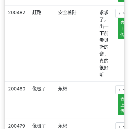
200482
赶路
安全着陆
求求
了，
去
出一
上
下前
传
奏贝
斯的
谱，
真的
很好
听
200480
像极了
永彬
去
上
传
200479
像极了
永彬