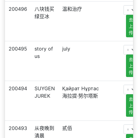
200496
八块钱买
温和治疗
绿豆冰
去
上
传
200495
story of
july
us
去
上
传
200494
SUYGEN
Қайрат Нұртас
JUREK
海拉提·努尔塔斯
去
上
传
200493
从夜晚到
贰佰
清晨