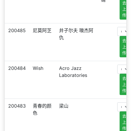
去
上
传
200485
尼莫阿芝
井子尔夫 噢杰阿
仇
去
上
传
200484
Wish
Acro Jazz
Laboratories
去
上
传
200483
青春的颜
梁山
色
去
上
传