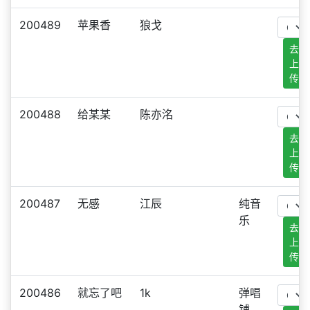
200489
苹果香
狼戈
去
上
传
200488
给某某
陈亦洺
去
上
传
200487
无感
江辰
纯音
乐
去
上
传
200486
就忘了吧
1k
弹唱
铺