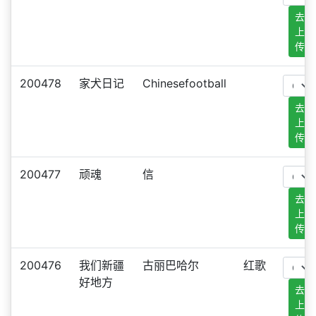
去
上
传
200478
家犬日记
Chinesefootball
去
上
传
200477
顽魂
信
去
上
传
200476
我们新疆
古丽巴哈尔
红歌
好地方
去
上