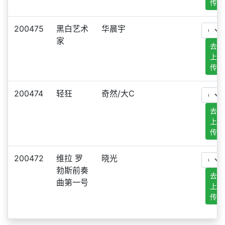
传
200475
黑白艺术
华晨宇
家
去
上
传
200474
轻狂
奇然/大C
去
上
传
200472
维拉 罗
晓光
勃斯前奏
去
曲第一号
上
传