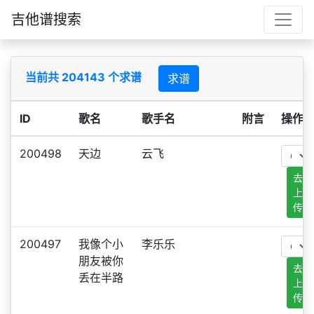
吉他谱搜索
当前共 204143 个求谱
求谱
ID
歌名
歌手名
附言
操作
200498
天边
云飞
去
上
传
200497
我像个小
李乐乐
朋友被你
去
丢在半路
上
传