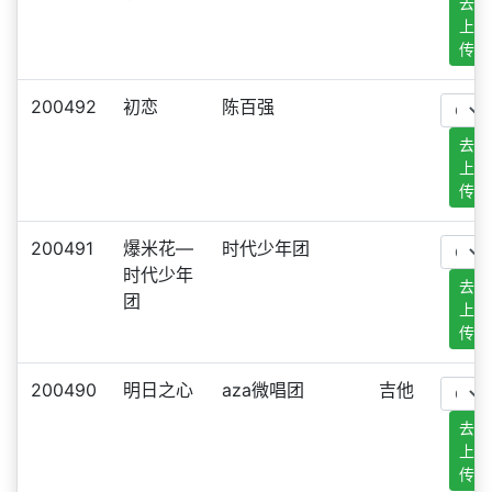
去
上
传
200492
初恋
陈百强
去
上
传
200491
爆米花—
时代少年团
时代少年
去
团
上
传
200490
明日之心
aza微唱团
吉他
去
上
传