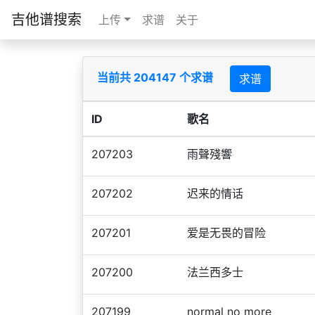
吉他谱搜索
上传
求谱
关于
当前共 204147 个求谱
求谱
ID
歌名
207203
雨聲殘響
207202
迟来的情话
207201
爱是无畏的冒险
207200
法兰西多士
207199
normal no more