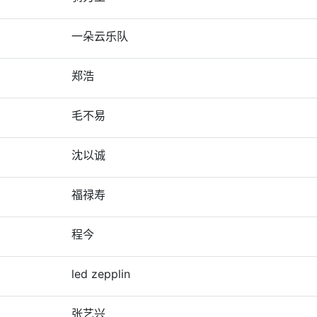
一朵云乐队
郑浩
毛不易
沈以诚
福禄寿
程今
led zepplin
张艺兴