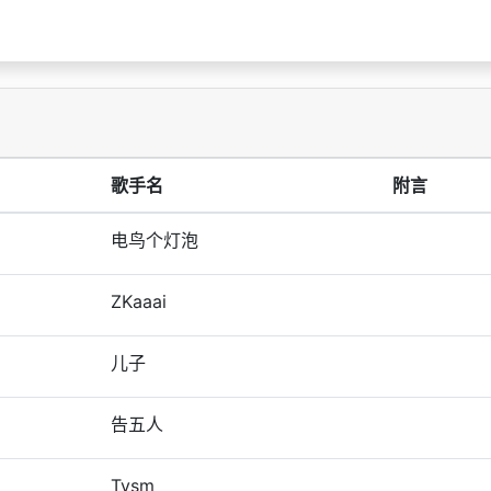
歌手名
附言
电鸟个灯泡
ZKaaai
儿子
告五人
Tysm