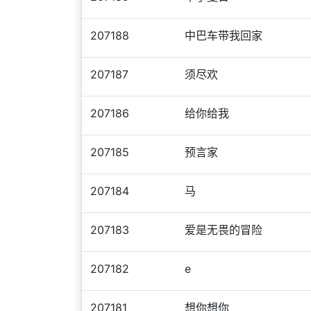
207188
中巴车带我回家
207187
须尽欢
207186
给你给我
207185
预言家
207184
马
207183
爱是无畏的冒险
207182
e
207181
想你想你