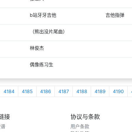
b站牙牙吉他
吉他指弹
（熊出没片尾曲）
林俊杰
偶像练习生
4184
4185
4186
4187
4188
4189
4190
链接
协议与条款
搜谱
用户条款