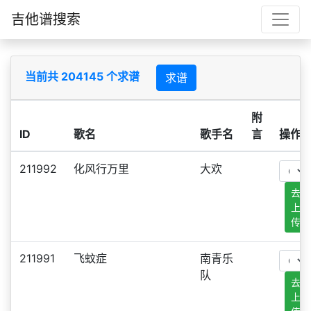
吉他谱搜索
当前共 204145 个求谱
求谱
附
ID
歌名
歌手名
言
操作
211992
化风行万里
大欢
去
上
传
211991
飞蚊症
南青乐
队
去
上