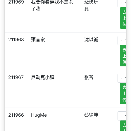
211969
我要你看穿我不是杀
悲伤玩
了我
具
去
上
传
211968
预言家
沈以诚
去
上
传
211967
尼勒克小镇
张智
去
上
传
211966
HugMe
蔡徐坤
去