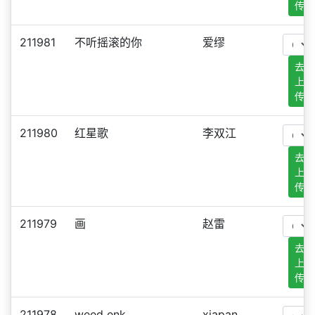
传
211981
不听摇滚的你
爱缪
去
上
传
211980
红星歌
李双江
去
上
传
211979
画
赵雷
去
上
传
211978
weed enk
xjapan