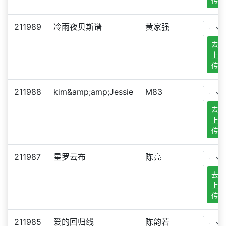
传
211989
冷雨夜贝斯谱
黄家强
去
上
传
211988
kim&amp;amp;Jessie
M83
去
上
传
211987
星罗云布
陈亮
去
上
传
211985
爱的回归线
陈韵若