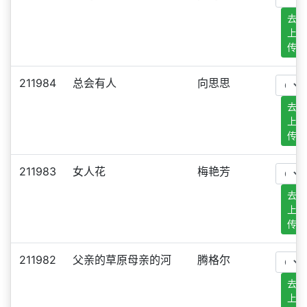
去
上
传
211984
总会有人
向思思
去
上
传
211983
女人花
梅艳芳
去
上
传
211982
父亲的草原母亲的河
腾格尔
去
上