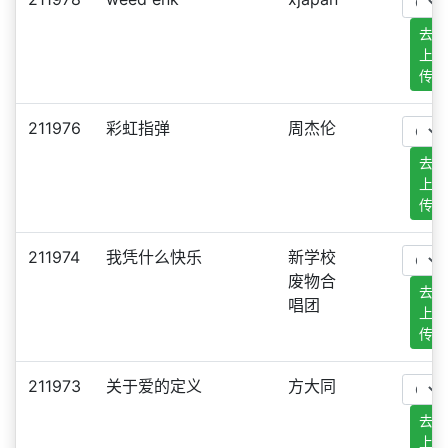
去
上
传
211976
彩虹指弹
周杰伦
去
上
传
211974
我凭什么快乐
新学校
废物合
去
唱团
上
传
211973
关于爱的定义
方大同
去
上