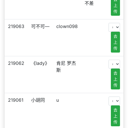
不差
上
传
219063
可不可—
clown098
去
上
传
219062
《lady》
肯尼 罗杰
斯
去
上
传
219061
小胡同
u
去
上
传