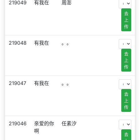
219049
有我在
周澎
去
上
传
219048
有我在
。。
去
上
传
219047
有我在
。。
去
上
传
219046
亲爱的你
任素汐
啊
去