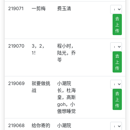
219071
一剪梅
费玉清
去
上
传
219070
3，2，
程小时，
1！
陆光，乔
去
苓
上
传
219069
就要做挑
小潮院
战
长，杜海
去
皇，高斯
上
goh，小
传
傲想睡觉
219068
给你寄的
小潮院