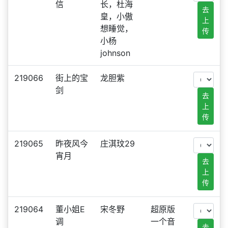
信
长，杜海
去
皇，小傲
上
想睡觉，
传
小杨
johnson
219066
街上的宝
龙胆紫
剑
去
上
传
219065
昨夜风今
庄淇玟29
宵月
去
上
传
219064
董小姐E
宋冬野
超原版
调
一个音
去