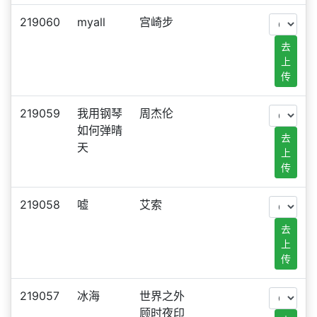
219060
myall
宫崎步
去
上
传
219059
我用钢琴
周杰伦
如何弹晴
去
天
上
传
219058
嘘
艾索
去
上
传
219057
冰海
世界之外
顾时夜印