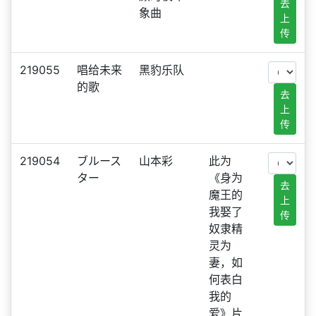
去
象曲
上
传
219055
唱给未来
黑豹乐队
的歌
去
上
传
219054
ブルース
山本彩
此为
ター
《身为
去
魔王的
上
我娶了
传
奴隶精
灵为
妻，如
何表白
我的
爱》片