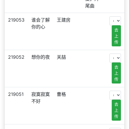
尾曲
219053
谁会了解
王建房
你的心
去
上
传
219052
想你的夜
关喆
去
上
传
219051
寂寞寂寞
曹格
不好
去
上
传