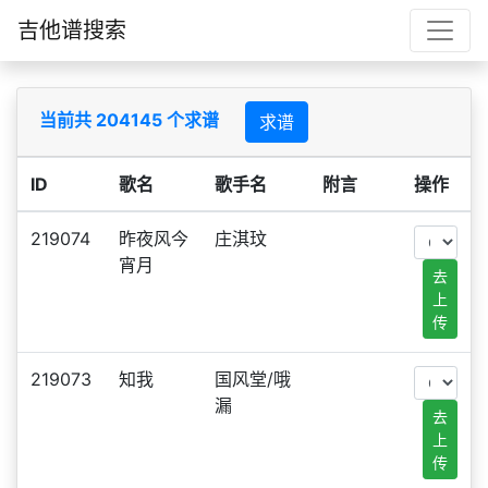
吉他谱搜索
当前共 204145 个求谱
求谱
ID
歌名
歌手名
附言
操作
219074
昨夜风今
庄淇玟
宵月
去
上
传
219073
知我
国风堂/哦
漏
去
上
传