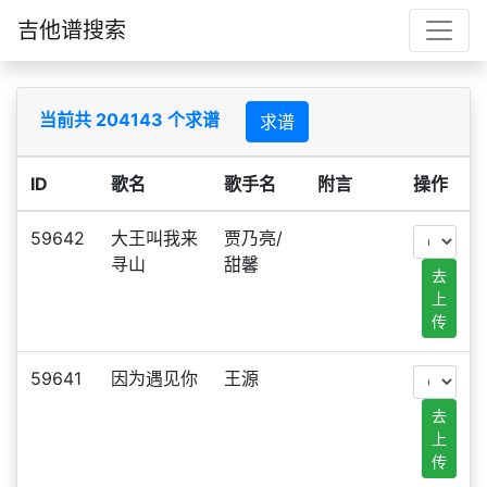
吉他谱搜索
当前共 204143 个求谱
求谱
ID
歌名
歌手名
附言
操作
59642
大王叫我来
贾乃亮/
寻山
甜馨
去
上
传
59641
因为遇见你
王源
去
上
传