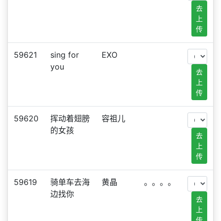
去
上
传
59621
sing for
EXO
you
去
上
传
59620
挥动着翅膀
容祖儿
的女孩
去
上
传
59619
骑单车去海
黄晶
。。。。
边找你
去
上
传