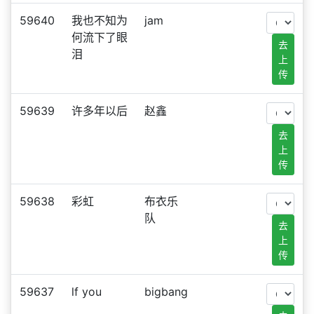
59640
我也不知为
jam
何流下了眼
去
泪
上
传
59639
许多年以后
赵鑫
去
上
传
59638
彩虹
布衣乐
队
去
上
传
59637
lf you
bigbang