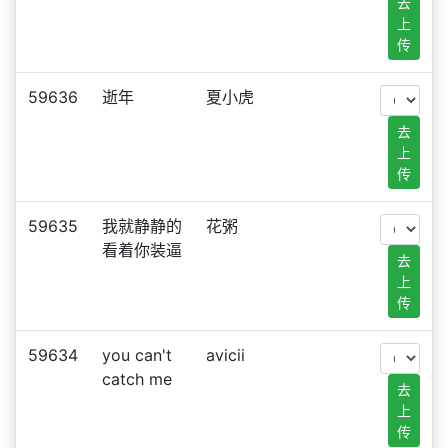
去
上
传
59636
逝年
夏小虎
去
上
传
59635
我就静静的
花粥
看着你装逼
去
上
传
59634
you can't
avicii
catch me
去
上
传