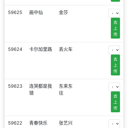
59625
画中仙
金莎
去
上
传
59624
卡尔加里路
丢火车
去
上
传
59623
连哭都是我
东来东
错
往
去
上
传
59622
青春快乐
张艺兴