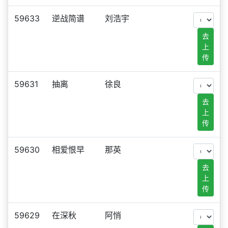
59633
逆战简谱
刘浩宇
去
上
传
59631
抽离
徐良
去
上
传
59630
相爱恨早
那英
去
上
传
59629
在深秋
阿悄