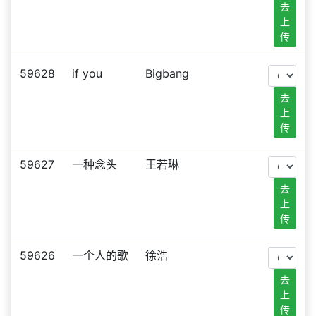
去
上
传
59628
if you
Bigbang
去
上
传
59627
一种念头
王若琳
去
上
传
59626
一个人的歌
徐浩
去
上
传