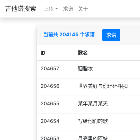
吉他谱搜索
上传
求谱
关于
当前共 204145 个求谱
求谱
ID
歌名
204657
胭脂妆
204656
世界美好与你环环相扣
204655
某年某月某天
204654
写给他们的歌
204653
月亮里的阿妹