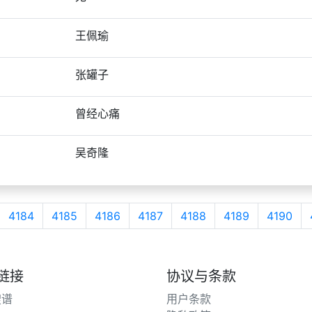
王佩瑜
张罐子
曾经心痛
吴奇隆
4184
4185
4186
4187
4188
4189
4190
链接
协议与条款
搜谱
用户条款