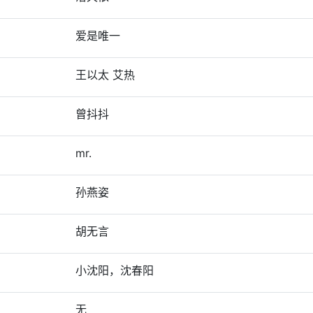
爱是唯一
王以太 艾热
曾抖抖
mr.
孙燕姿
胡无言
小沈阳，沈春阳
无