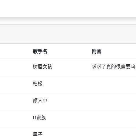
歌手名
附言
树屋女孩
求求了真的很需要呜
柏松
颜人中
tf家族
黑子