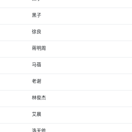
黑子
徐良
蒋明周
马蓓
老谢
林俊杰
艾晨
洛天依