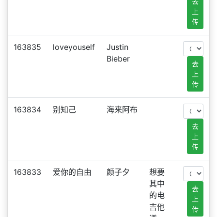
去
上
传
163835
loveyouself
Justin
Bieber
去
上
传
163834
别知己
海来阿布
去
上
传
163833
爱你的自由
颜子夕
想要
其中
去
的电
上
吉他
传