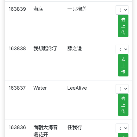
163839
海底
一只榴莲
去
上
传
163838
我想起你了
薛之谦
去
上
传
163837
Water
LeeAlive
去
上
传
163836
面朝大海春
任我行
暖花开