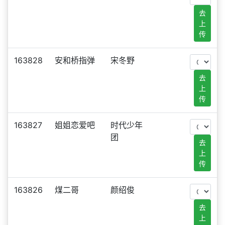
去
上
传
163828
安和桥指弹
宋冬野
去
上
传
163827
姐姐恋爱吧
时代少年
团
去
上
传
163826
煤二哥
颜绍俊
去
上