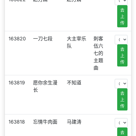
去
上
传
163820
一刀七段
大主宰乐
刺客
队
伍六
去
七的
上
主题
传
曲
163819
愿你余生漫
不知道
长
去
上
传
163818
忘情牛肉面
马建涛
去