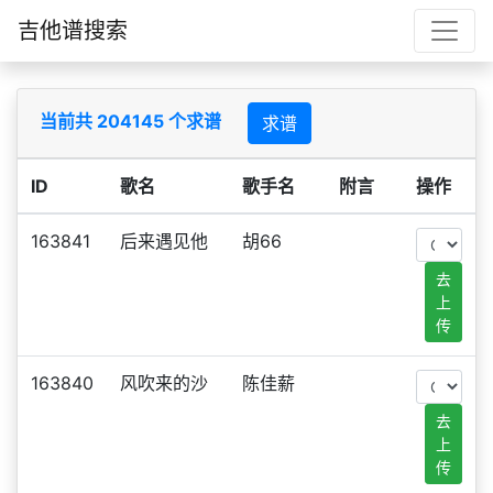
吉他谱搜索
当前共 204145 个求谱
求谱
ID
歌名
歌手名
附言
操作
163841
后来遇见他
胡66
去
上
传
163840
风吹来的沙
陈佳薪
去
上
传