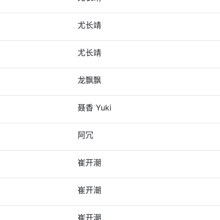
尤长靖
尤长靖
龙飘飘
聂香 Yuki
阿冗
崔开潮
崔开潮
崔开潮