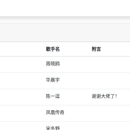
歌手名
附言
周晓鸥
华晨宇
陈一逗
谢谢大佬了！
凤凰传奇
宋冬野