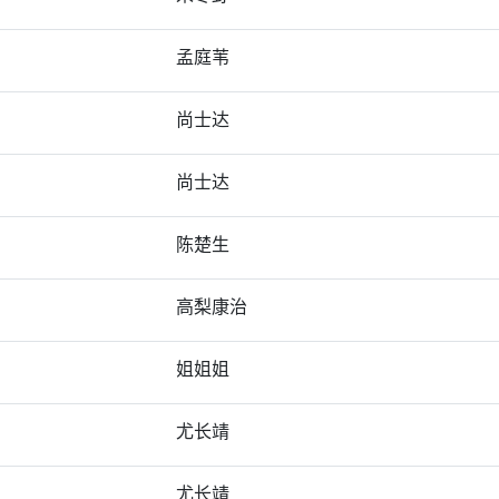
孟庭苇
尚士达
尚士达
陈楚生
高梨康治
姐姐姐
尤长靖
尤长靖