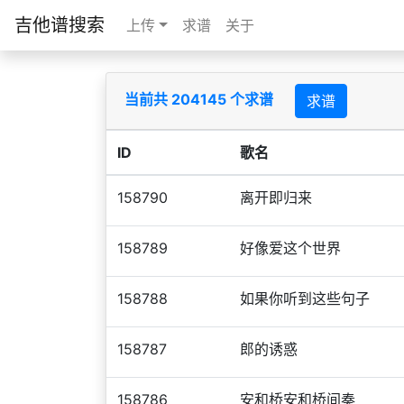
吉他谱搜索
上传
求谱
关于
当前共 204145 个求谱
求谱
ID
歌名
158790
离开即归来
158789
好像爱这个世界
158788
如果你听到这些句子
158787
郎的诱惑
158786
安和桥安和桥间奏