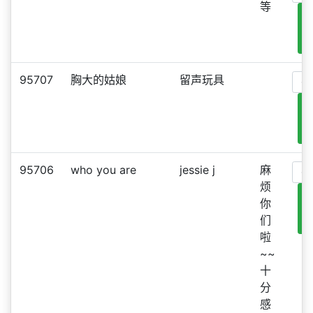
等
95707
胸大的姑娘
留声玩具
95706
who you are
jessie j
麻
烦
你
们
啦
~~
十
分
感