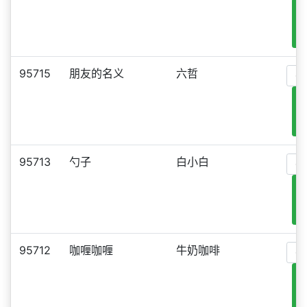
95715
朋友的名义
六哲
95713
勺子
白小白
95712
咖喱咖喱
牛奶咖啡