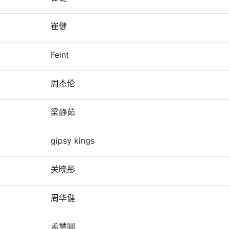
崔健
Feint
周杰伦
梁静茹
gipsy kings
关晓彤
周华健
孟慧圆