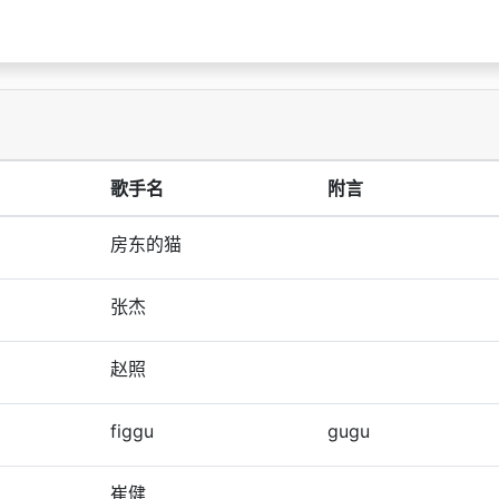
歌手名
附言
房东的猫
张杰
赵照
figgu
gugu
崔健