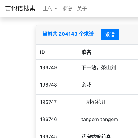
吉他谱搜索
上传
求谱
关于
当前共 204143 个求谱
求谱
ID
歌名
196749
下一站，茶山刘
196748
亲戚
196747
一树桃花开
196746
tangem tangem
196745
花房姑娘前奏