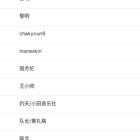
黎明
chakyoun9
maneskin
周杰伦
王小帅
灼夭/小田音乐社
队长/黄礼格
喻言