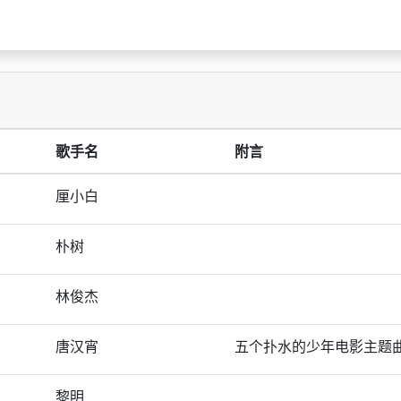
歌手名
附言
厘小白
朴树
林俊杰
唐汉宵
五个扑水的少年电影主题
黎明