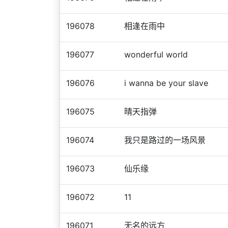
196078
相逢在雨中
196077
wonderful world
196076
i wanna be your slave
196075
晴天指弹
196074
我只是路过的一场风景
196073
仙乐缘
196072
11
196071
无名的远方