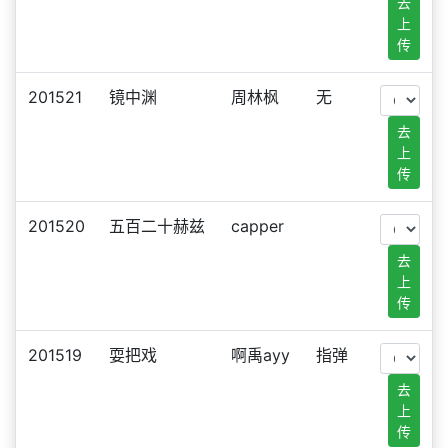
去
上
传
201521
镜中渊
周林枫
无
去
上
传
201520
五百二十赫兹
capper
去
上
传
201519
耍把戏
啊禹ayy
指弹
去
上
传