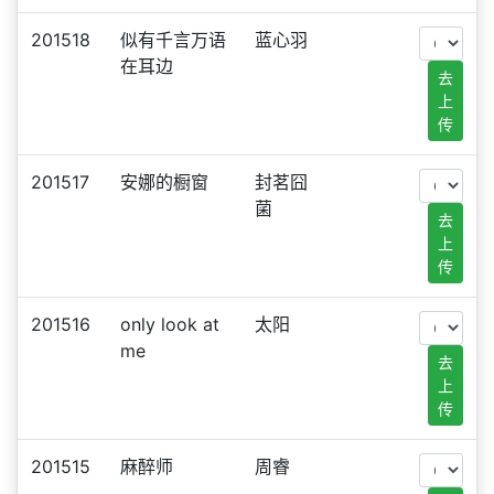
201518
似有千言万语
蓝心羽
在耳边
去
上
传
201517
安娜的橱窗
封茗囧
菌
去
上
传
201516
only look at
太阳
me
去
上
传
201515
麻醉师
周睿