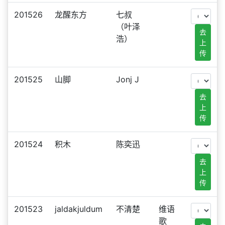
201526
龙醒东方
七叔
（叶泽
去
浩）
上
传
201525
山脚
Jonj J
去
上
传
201524
积木
陈奕迅
去
上
传
201523
jaldakjuldum
不清楚
维语
歌