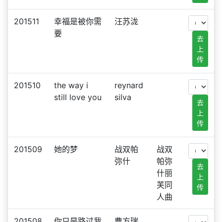
201511
幸福是被你需
汪苏泷
要
去
上
传
201510
the way i
reynard
still love you
silva
去
上
传
201509
她的梦
战双帕
战双
弥什
帕弥
去
什丽
上
芙同
传
人曲
201508
你只是路过我
曹方瑞
。