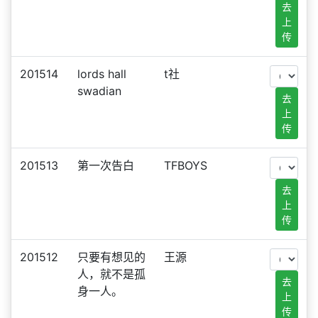
去
上
传
201514
lords hall
t社
swadian
去
上
传
201513
第一次告白
TFBOYS
去
上
传
201512
只要有想见的
王源
人，就不是孤
去
身一人。
上
传