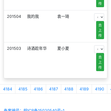
传
201504
我的我
袁一琦
去
上
传
201503
诗酒趁年华
夏小夏
去
上
传
4184
4185
4186
4187
4188
4189
4190
备案编号：皖ICP备15020540号-1