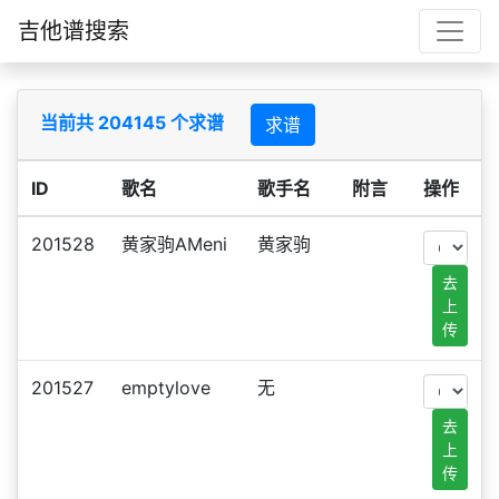
吉他谱搜索
当前共 204145 个求谱
求谱
ID
歌名
歌手名
附言
操作
201528
黄家驹AMeni
黄家驹
去
上
传
201527
emptylove
无
去
上
传