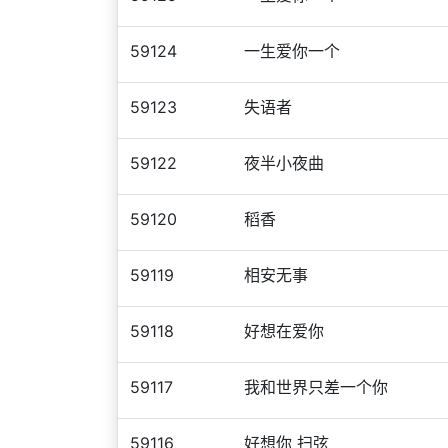
59124
一生爱你一个
59123
失语者
59122
夜半小夜曲
59120
稻香
59119
相安无事
59118
好想在爱你
59117
我和世界只差一个你
59116
好想你 扫弦