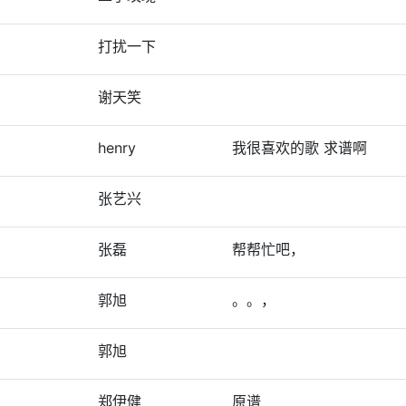
打扰一下
谢天笑
henry
我很喜欢的歌 求谱啊
张艺兴
张磊
帮帮忙吧，
郭旭
。。，
郭旭
郑伊健
原谱