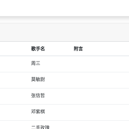
歌手名
附言
周三
莫敏尉
张信哲
邓紫棋
二手玫瑰