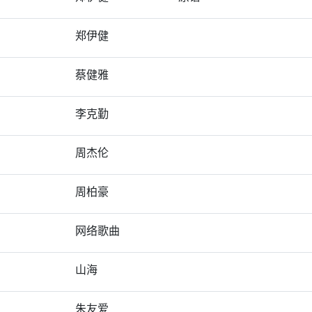
郑伊健
蔡健雅
李克勤
周杰伦
周柏豪
网络歌曲
山海
朱友爱