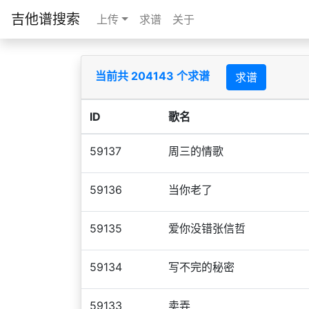
吉他谱搜索
上传
求谱
关于
当前共 204143 个求谱
求谱
ID
歌名
59137
周三的情歌
59136
当你老了
59135
爱你没错张信哲
59134
写不完的秘密
59133
卖弄