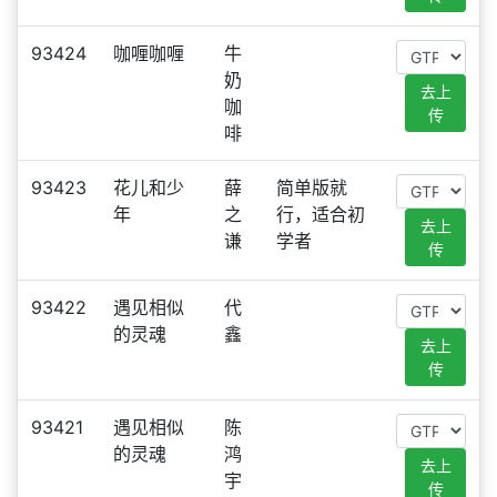
93424
咖喱咖喱
牛
奶
去上
咖
传
啡
93423
花儿和少
薛
简单版就
年
之
行，适合初
去上
谦
学者
传
93422
遇见相似
代
的灵魂
鑫
去上
传
93421
遇见相似
陈
的灵魂
鸿
去上
宇
传