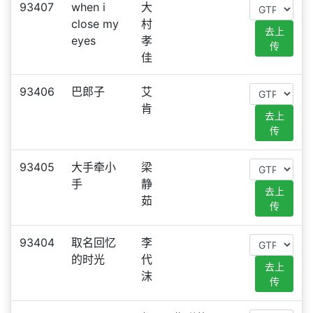
93407
when i
大
close my
村
去上
eyes
孝
传
佳
93406
巴郎子
艾
肯
去上
传
93405
大手牵小
梁
手
静
去上
茹
传
93404
取名回忆
李
的时光
代
去上
沫
传