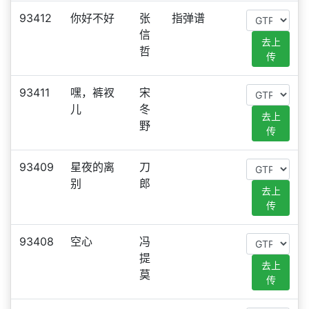
93412
你好不好
张
指弹谱
信
去上
哲
传
93411
嘿，裤衩
宋
儿
冬
去上
野
传
93409
星夜的离
刀
别
郎
去上
传
93408
空心
冯
提
去上
莫
传