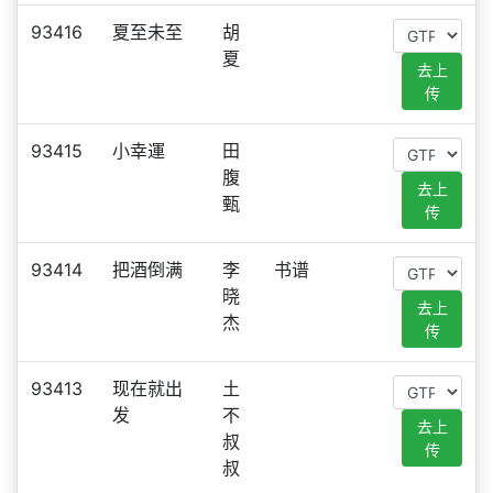
93416
夏至未至
胡
夏
去上
传
93415
小幸運
田
腹
去上
甄
传
93414
把酒倒满
李
书谱
晓
去上
杰
传
93413
现在就出
土
发
不
去上
叔
传
叔