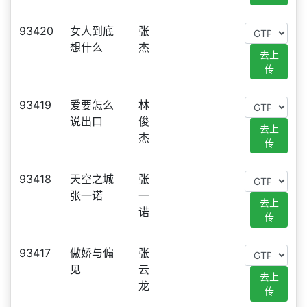
93420
女人到底
张
想什么
杰
去上
传
93419
爱要怎么
林
说出口
俊
去上
杰
传
93418
天空之城
张
张一诺
一
去上
诺
传
93417
傲娇与偏
张
见
云
去上
龙
传