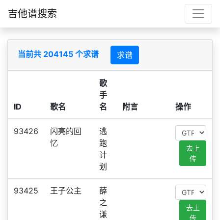
吉他谱搜索
当前共 204145 个求谱
求谱
歌
手
ID
歌名
名
附言
操作
93426
闪亮的回
逃
忆
跑
去上
计
传
划
93425
王子公主
薛
之
去上
谦
传