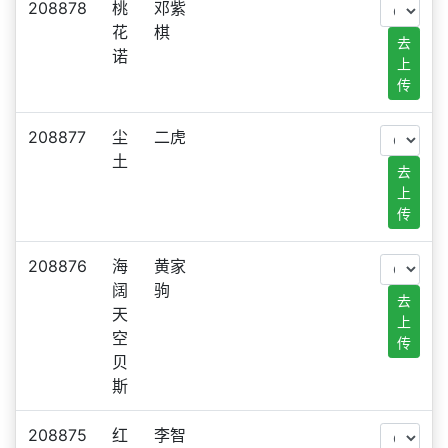
208878
桃
邓紫
花
棋
去
诺
上
传
208877
尘
二虎
土
去
上
传
208876
海
黄家
阔
驹
去
天
上
空
传
贝
斯
208875
红
李智