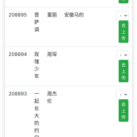
208895
菩
童丽
安徽马的
萨
去
调
上
传
208894
玫
周堔
瑰
去
少
上
年
传
208893
一
周杰
起
伦
去
长
上
大
传
的
约