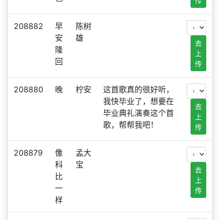
传
208882
早
陈树
安
雄
去
隆
上
回
传
208880
晚
柠安
这首歌真的很好听，
我快毕业了，想要在
去
毕业典礼演奏这个首
上
歌，帮帮我吧！
传
208879
像
孟大
科
宝
去
比
上
一
传
样