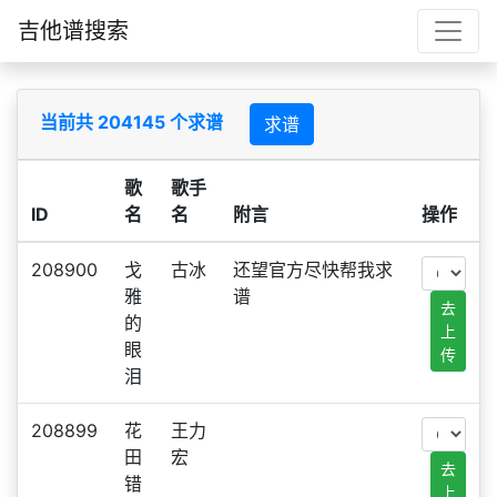
吉他谱搜索
当前共 204145 个求谱
求谱
歌
歌手
ID
名
名
附言
操作
208900
戈
古冰
还望官方尽快帮我求
雅
谱
去
的
上
眼
传
泪
208899
花
王力
田
宏
去
错
上