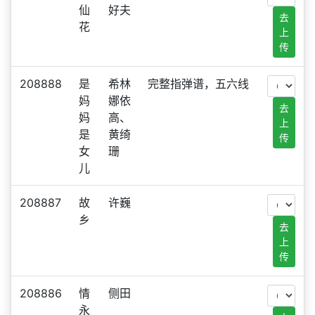
仙
好夫
去
花
上
传
208888
是
希林
完整指弹谱，五六线
妈
娜依
去
妈
高、
上
是
黄绮
传
女
珊
儿
208887
故
许巍
乡
去
上
传
208886
情
侧田
永