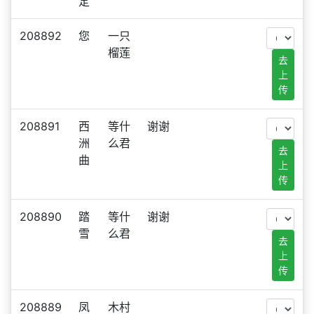
定
208892
您
一只
榴莲
去
上
传
208891
西
等什
谢谢
洲
么君
去
曲
上
传
208890
踏
等什
谢谢
雪
么君
去
上
传
208889
凤
木村