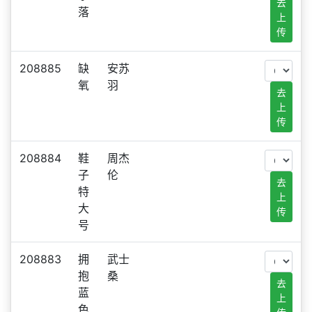
去
落
上
传
208885
缺
安苏
氧
羽
去
上
传
208884
鞋
周杰
子
伦
去
特
上
大
传
号
208883
拥
武士
抱
桑
去
蓝
上
色