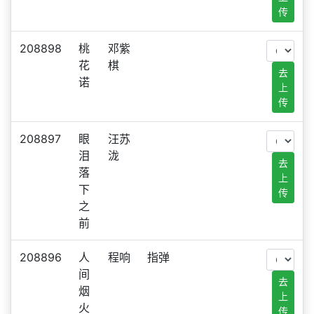
传
208898
桃
邓紫
花
棋
去
诺
上
传
208897
眼
汪苏
泪
泷
去
落
上
下
传
之
前
208896
人
程响
指弹
间
去
烟
上
火
传