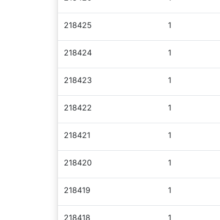
218425
1
218424
1
218423
1
218422
1
218421
1
218420
1
218419
1
218418
1