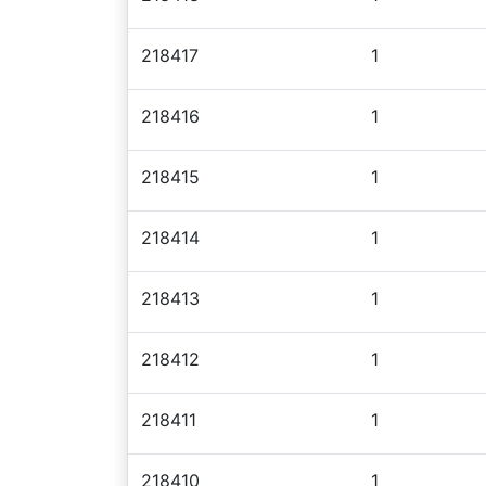
218417
1
218416
1
218415
1
218414
1
218413
1
218412
1
218411
1
218410
1