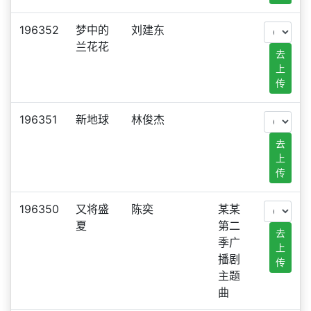
196352
梦中的
刘建东
兰花花
去
上
传
196351
新地球
林俊杰
去
上
传
196350
又将盛
陈奕
某某
夏
第二
去
季广
上
播剧
传
主题
曲