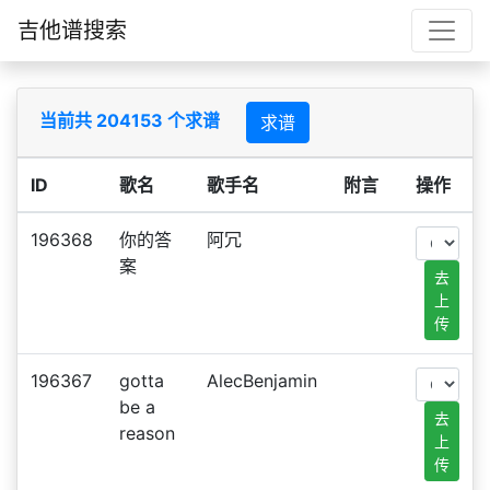
吉他谱搜索
当前共 204153 个求谱
求谱
ID
歌名
歌手名
附言
操作
196368
你的答
阿冗
案
去
上
传
196367
gotta
AlecBenjamin
be a
去
reason
上
传