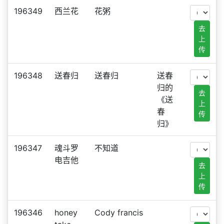
196349
西兰花
花粥
去
上
传
196348
送春归
送春归
送春
归的
去
《送
上
春
传
归》
196347
魂斗罗
不知道
电吉他
去
上
传
196346
honey
Cody francis