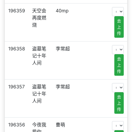
196359
天空会
40mp
再度燃
去
烧
上
传
196358
盗墓笔
李常超
记十年
去
人间
上
传
196357
盗墓笔
李常超
记十年
去
人间
上
传
196356
今夜我
曹萌
爱你