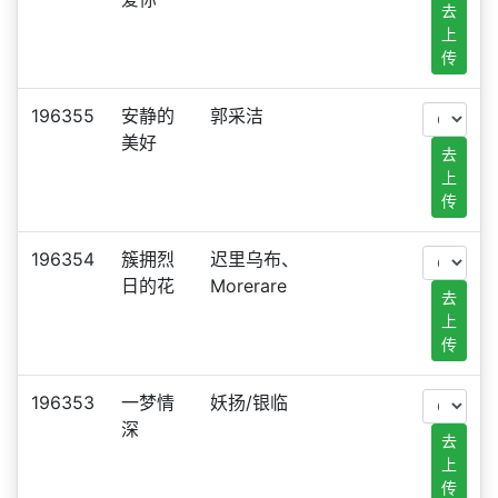
去
上
传
196355
安静的
郭采洁
美好
去
上
传
196354
簇拥烈
迟里乌布、
日的花
Morerare
去
上
传
196353
一梦情
妖扬/银临
深
去
上
传