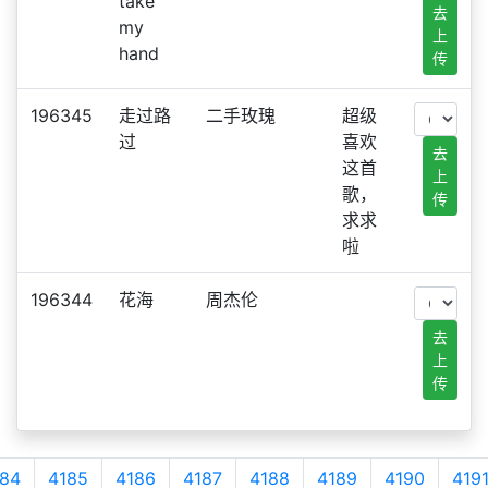
take
去
my
上
hand
传
196345
走过路
二手玫瑰
超级
过
喜欢
去
这首
上
歌，
传
求求
啦
196344
花海
周杰伦
去
上
传
84
4185
4186
4187
4188
4189
4190
419