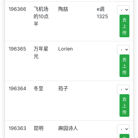
196366
飞机场
陶喆
e调
的10点
1325
去
半
上
传
196365
万年星
Lorien
光
去
上
传
196364
冬至
筠子
去
上
传
196363
昆明
麻园诗人