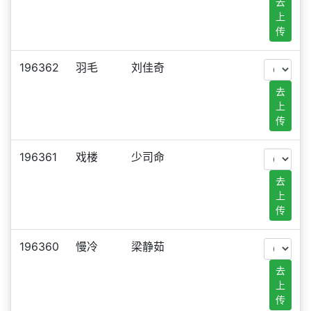
去
上
传
196362
羽毛
刘佳奇
去
上
传
196361
戏楼
少司命
去
上
传
196360
慢冷
梁静茹
去
上
传