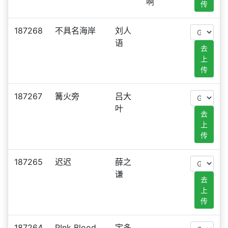
啊
传
187268
不具名海岸
刘人
语
去
上
传
187267
篝火旁
吕大
叶
去
上
传
187265
迟迟
薛之
谦
去
上
传
187264
PInk Blood
宇多