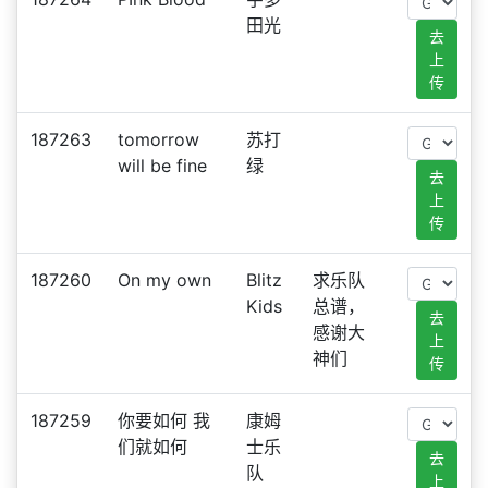
田光
去
上
传
187263
tomorrow
苏打
will be fine
绿
去
上
传
187260
On my own
Blitz
求乐队
Kids
总谱，
去
感谢大
上
神们
传
187259
你要如何 我
康姆
们就如何
士乐
去
队
上