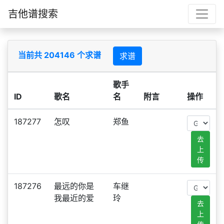
吉他谱搜索
当前共 204146 个求谱
求谱
歌手
ID
歌名
名
附言
操作
187277
怎叹
郑鱼
去
上
传
187276
最远的你是
车继
我最近的爱
玲
去
上