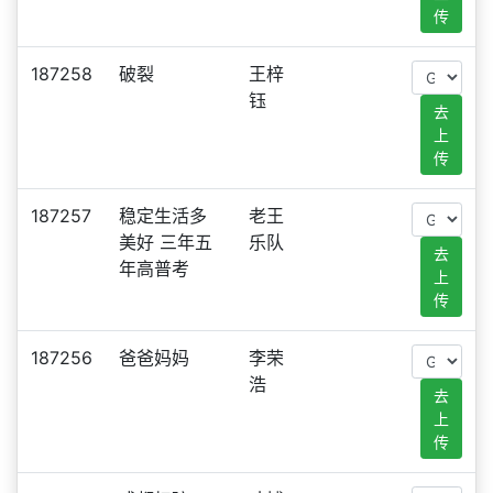
传
187258
破裂
王梓
钰
去
上
传
187257
稳定生活多
老王
美好 三年五
乐队
去
年高普考
上
传
187256
爸爸妈妈
李荣
浩
去
上
传