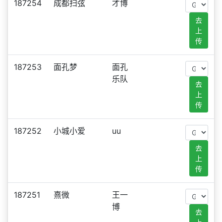
187254
成都扫弦
才博
去
上
传
187253
面孔梦
面孔
乐队
去
上
传
187252
小城小爱
uu
去
上
传
187251
熹微
王一
博
去