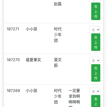
赵磊
去
上
传
187271
小小孩
时代
少年
去
团
上
传
187270
盛夏果实
莫文
蔚
去
上
传
187269
小小孩
时代
一定要
少年
求到啊
去
团
啊啊啊
上