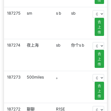
传
187275
sm
s b
sb
去
上
传
187274
夜上海
sb
你个s b
去
上
传
187273
500miles
。
去
上
传
187272
聊聊
R1SE