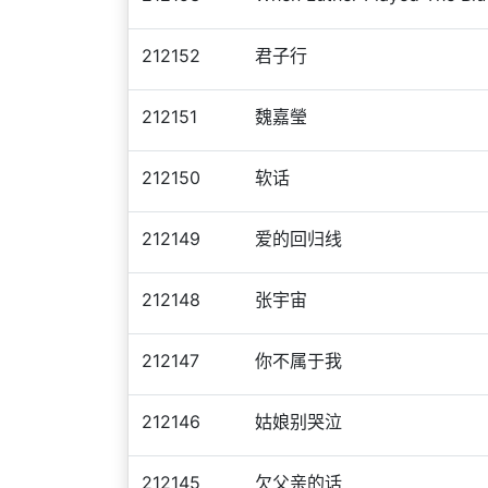
212152
君子行
212151
魏嘉瑩
212150
软话
212149
爱的回归线
212148
张宇宙
212147
你不属于我
212146
姑娘别哭泣
212145
欠父亲的话