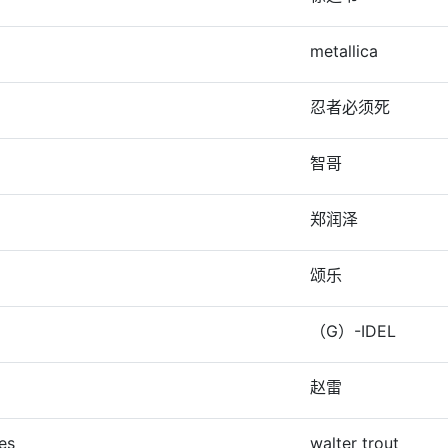
metallica
忍者必须死
智哥
郑润泽
颂乐
（G）-IDEL
赵雷
es
walter trout