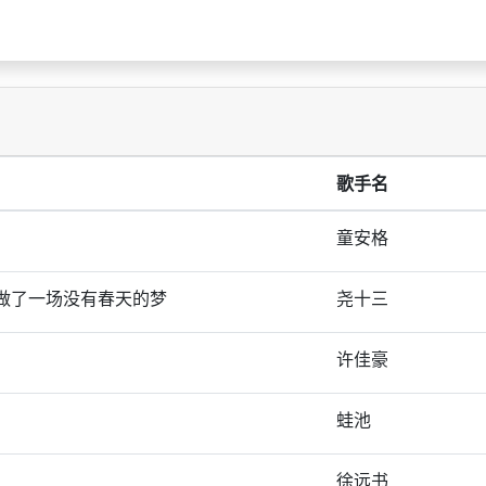
歌手名
童安格
做了一场没有春天的梦
尧十三
许佳豪
蛙池
徐远书