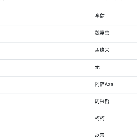
李健
魏嘉瑩
孟维来
无
阿萨Aza
周兴哲
柯柯
赵雷