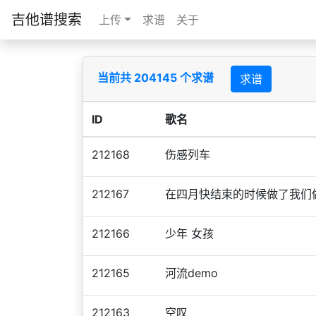
吉他谱搜索
上传
求谱
关于
当前共 204145 个求谱
求谱
ID
歌名
212168
伤感列车
212167
在四月快结束的时候做了我们
212166
少年 女孩
212165
河流demo
212163
空叹