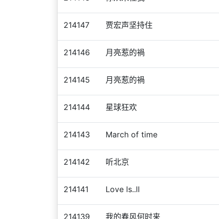
214147
贾宏声坚持住
214146
月亮惹的禍
214145
月亮惹的禍
214144
星球狂欢
214143
March of time
214142
听北京
214141
Love ls..ll
214139
我的春风何时来