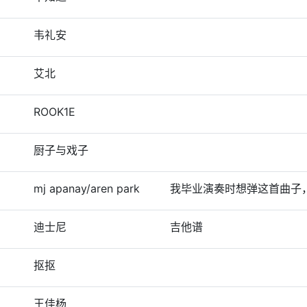
韦礼安
艾北
ROOK1E
厨子与戏子
mj apanay/aren park
我毕业演奏时想弹这首曲子
迪士尼
吉他谱
抠抠
王佳杨