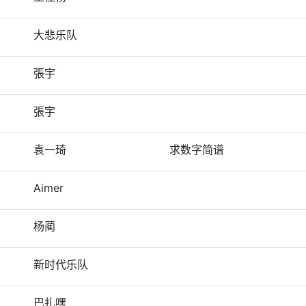
大悲乐队
張宇
張宇
袁一琦
求数字简谱
Aimer
杨蔺
新时代乐队
巴扎嘿