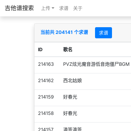
吉他谱搜索
上传
求谱
关于
当前共 204141 个求谱
求谱
ID
歌名
214163
PVZ炫光魔音游低音炮僵尸BGM
214162
西北姑娘
214159
好春光
214158
好春光
214157
滴答滴答