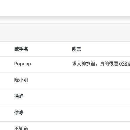
歌手名
附言
Popcap
求大神扒谱，真的很喜欢这
晓小明
徐峥
徐峥
不知道