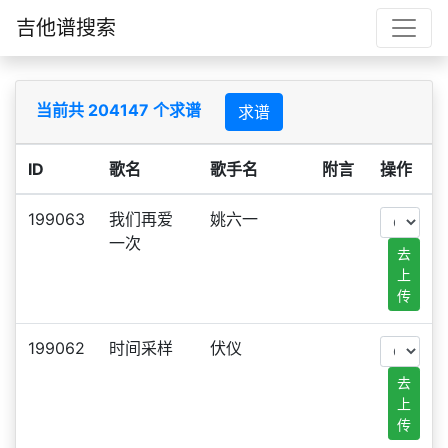
吉他谱搜索
当前共 204147 个求谱
求谱
ID
歌名
歌手名
附言
操作
199063
我们再爱
姚六一
一次
去
上
传
199062
时间采样
伏仪
去
上
传