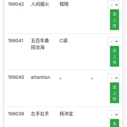
199042
人间烟火
程晓
去
上
传
199041
五百年桑
C调
田沧海
去
上
传
199040
attention
。
。
去
上
传
199039
左手右手
杨沛宜
去