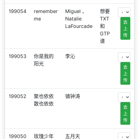
199054
remember
Miguel 、
想要
me
Natalie
TXT
去
LaFourcade
和
上
GTP
传
谱
199053
你是我的
李沁
阳光
去
上
传
199052
聚也依依
镇钟涛
散也依依
去
上
传
199050
玫瑰少年
五月天