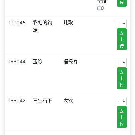
季插
传
曲》
199045
彩虹的约
儿歌
定
去
上
传
199044
玉珍
福禄寿
去
上
传
199043
三生石下
大欢
去
上
传