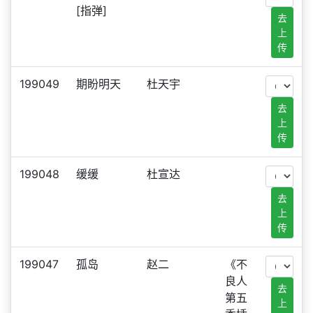
[指弹]
去
上
传
199049
期盼明天
杜天宇
去
上
传
199048
缓缓
杜宣达
去
上
传
199047
孤岛
赵二
《不
良人
去
第五
上