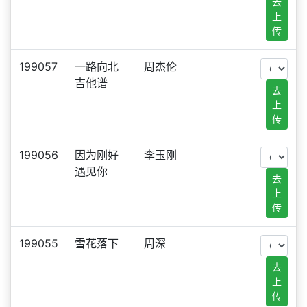
去
上
传
199057
一路向北
周杰伦
吉他谱
去
上
传
199056
因为刚好
李玉刚
遇见你
去
上
传
199055
雪花落下
周深
去
上
传