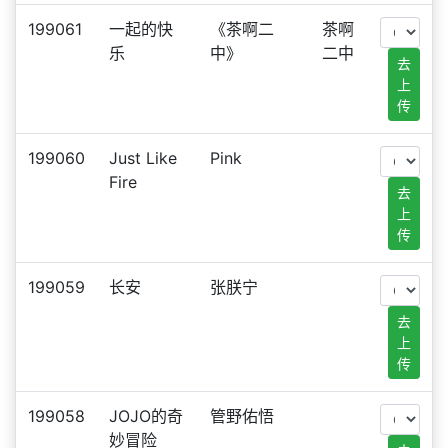
199061
一起的快
《茶啊二
茶啊
乐
中》
二中
去
上
传
199060
Just Like
Pink
Fire
去
上
传
199059
长安
张朕宁
去
上
传
199058
JOJO的奇
管野佑悟
妙冒险