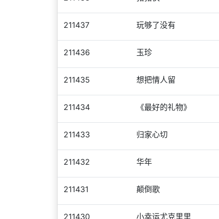
211437
玩够了没有
211436
玉珍
211435
想把情人留
211434
《最好的礼物》
211433
归家心切
211432
华年
211431
颠倒歌
211430
小幸运尤克里里