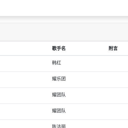
歌手名
附言
韩红
耀乐团
耀团队
耀团队
陈洁丽