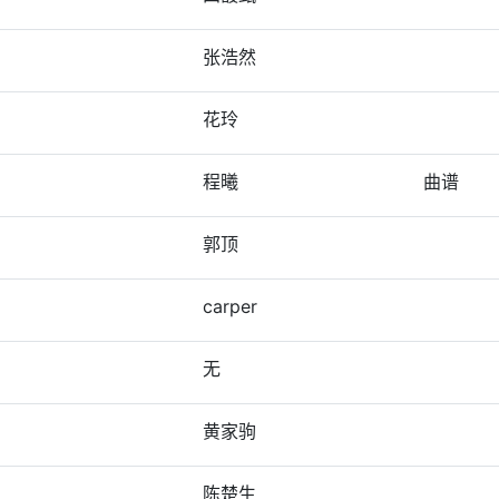
张浩然
花玲
程曦
曲谱
郭顶
carper
无
黄家驹
陈楚生