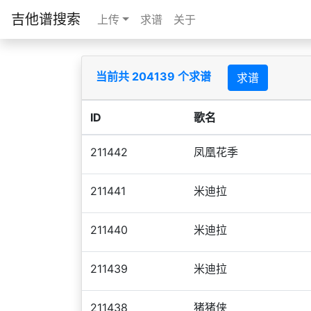
吉他谱搜索
上传
求谱
关于
当前共 204139 个求谱
求谱
ID
歌名
211442
凤凰花季
211441
米迪拉
211440
米迪拉
211439
米迪拉
211438
猪猪侠