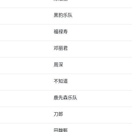
黑豹乐队
福禄寿
邓丽君
周深
不知道
鹿先森乐队
刀郎
田馥甄