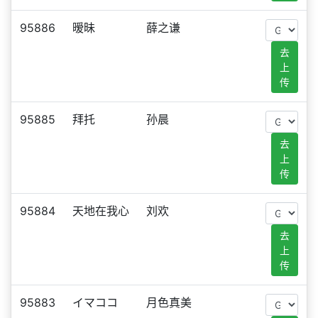
95886
暧昧
薛之谦
去
上
传
95885
拜托
孙晨
去
上
传
95884
天地在我心
刘欢
去
上
传
95883
イマココ
月色真美