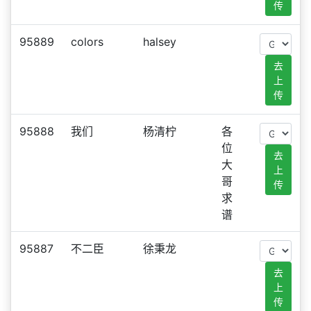
传
95889
colors
halsey
去
上
传
95888
我们
杨清柠
各
位
去
大
上
哥
传
求
谱
95887
不二臣
徐秉龙
去
上
传