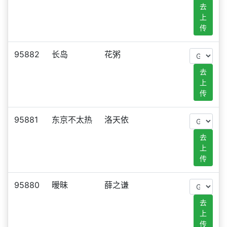
去
上
传
95882
长岛
花粥
去
上
传
95881
东京不太热
洛天依
去
上
传
95880
暧昧
薛之谦
去
上
传