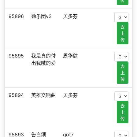
传
95896
劲乐团v3
贝多芬
去
上
传
95895
我是真的付
周华健
出我哦的爱
去
上
传
95894
英雄交响曲
贝多芬
去
上
传
95893
告白颂
got7