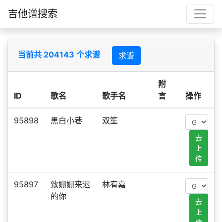
吉他谱搜索
当前共 204143 个求谱
求谱
附
ID
歌名
歌手名
言
操作
95898
黑白小巷
双笙
去
上
传
95897
致姗姗来迟
林宥嘉
的你
去
上