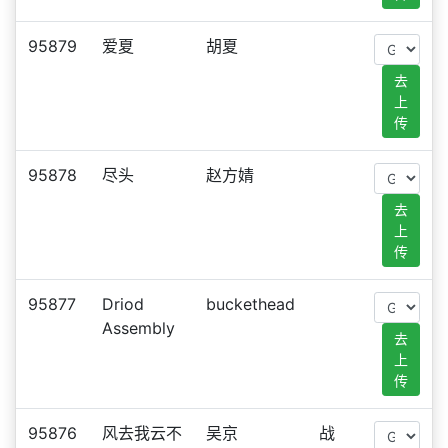
95879
爱夏
胡夏
去
上
传
95878
尽头
赵方婧
去
上
传
95877
Driod
buckethead
Assembly
去
上
传
95876
风去我云不
吴京
战