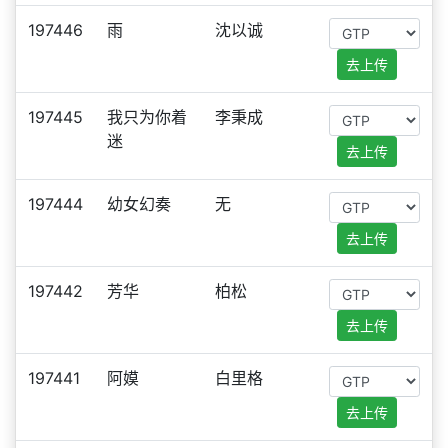
197446
雨
沈以诚
去上传
197445
我只为你着
李秉成
迷
去上传
197444
幼女幻奏
无
去上传
197442
芳华
柏松
去上传
197441
阿嫫
白里格
去上传