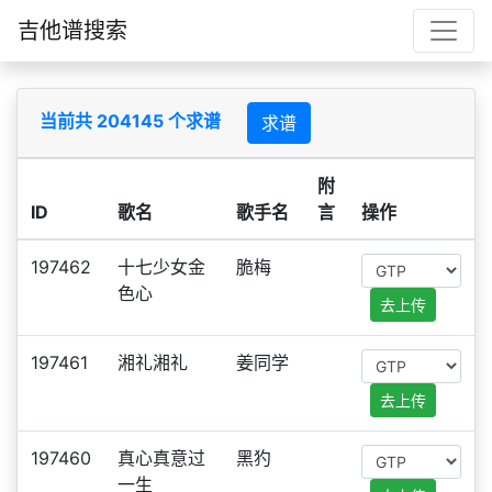
吉他谱搜索
当前共 204145 个求谱
求谱
附
ID
歌名
歌手名
言
操作
197462
十七少女金
脆梅
色心
去上传
197461
湘礼湘礼
姜同学
去上传
197460
真心真意过
黑犳
一生