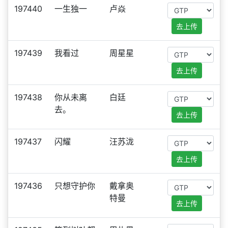
197440
一生独一
卢焱
去上传
197439
我看过
周星星
去上传
197438
你从未离
白廷
去。
去上传
197437
闪耀
汪苏泷
去上传
197436
只想守护你
戴拿奥
特曼
去上传