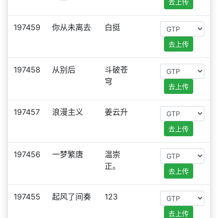
去上传
197459
你从未离去
白挺
去上传
197458
从别后
斗破苍
穹
去上传
197457
浪漫主义
姜云升
去上传
197456
一梦繁唐
温崇
正。
去上传
197455
起风了间奏
123
去上传