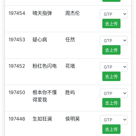
197454
晴天指弹
周杰伦
去上传
197453
疑心病
任然
去上传
197452
粉红色闪电
花墙
去上传
197450
根本你不懂
胜屿
得爱我
去上传
197448
生如狂澜
侯明昊
去上传