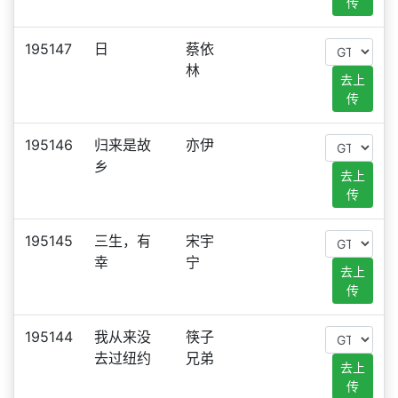
传
195147
日
蔡依
林
去上
传
195146
归来是故
亦伊
乡
去上
传
195145
三生，有
宋宇
幸
宁
去上
传
195144
我从来没
筷子
去过纽约
兄弟
去上
传