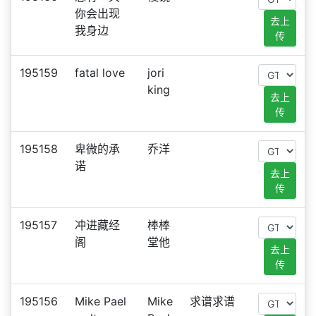
你会出现
去上
我身边
传
195159
fatal love
jori
king
去上
传
195158
卑微的承
乔洋
诺
去上
传
195157
冲进藏经
棒棒
阁
堂他
去上
传
195156
Mike Pael
Mike
求谱求谱