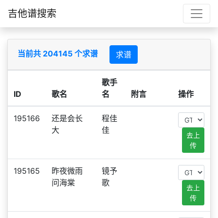
吉他谱搜索
当前共 204145 个求谱
求谱
歌手
ID
歌名
名
附言
操作
195166
还是会长
程佳
大
佳
去上
传
195165
昨夜微雨
镜予
问海棠
歌
去上
传