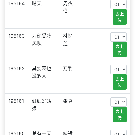
195164
晴天
周杰
伦
去上
传
195163
为你受冷
林忆
风吹
莲
去上
传
195162
其实雨也
万豹
没多大
去上
传
195161
红红好姑
张真
娘
去上
传
195160
总有一天
棱镜