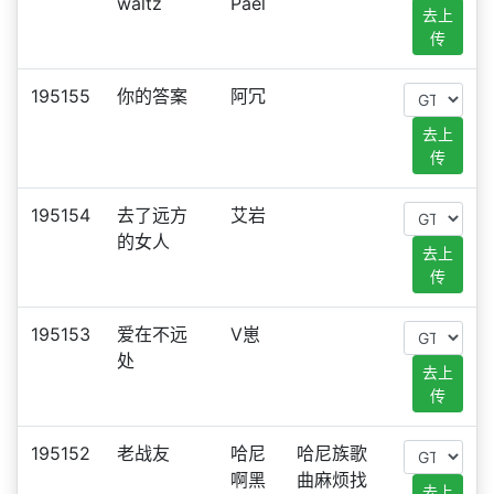
waltz
Pael
去上
传
195155
你的答案
阿冗
去上
传
195154
去了远方
艾岩
的女人
去上
传
195153
爱在不远
V崽
处
去上
传
195152
老战友
哈尼
哈尼族歌
啊黑
曲麻烦找
去上