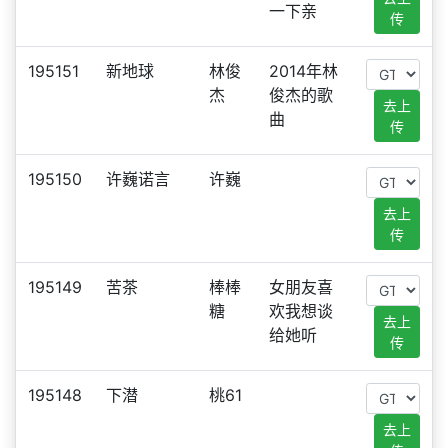
一下亲
传
195151
新地球
林俊
2014年林
杰
俊杰的歌
去上
曲
传
195150
许巍诺言
许巍
去上
传
195149
苦茶
棒棒
女朋友喜
糖
欢我想谈
去上
给她听
传
195148
下潜
桃61
去上