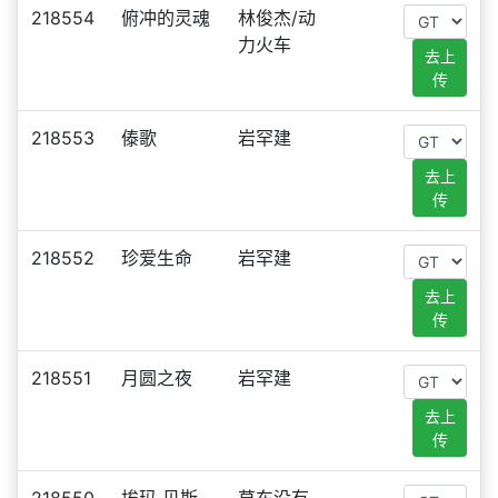
218554
俯冲的灵魂
林俊杰/动
力火车
去上
传
218553
傣歌
岩罕建
去上
传
218552
珍爱生命
岩罕建
去上
传
218551
月圆之夜
岩罕建
去上
传