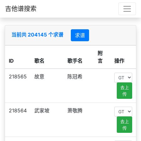
吉他谱搜索
当前共 204145 个求谱
求谱
附
ID
歌名
歌手名
言
操作
218565
故意
陈冠希
去上
传
218564
武家坡
萧敬腾
去上
传