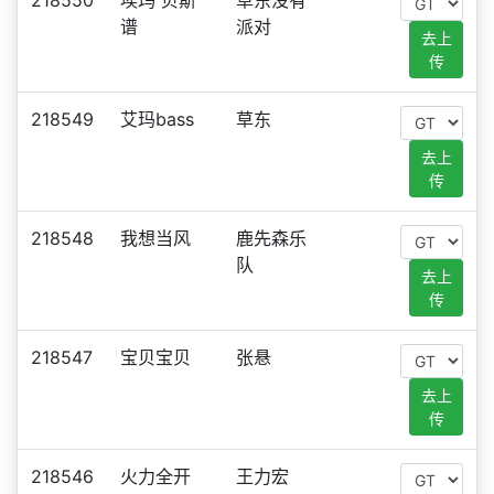
218550
埃玛 贝斯
草东没有
谱
派对
去上
传
218549
艾玛bass
草东
去上
传
218548
我想当风
鹿先森乐
队
去上
传
218547
宝贝宝贝
张悬
去上
传
218546
火力全开
王力宏