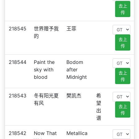
去上
传
218545
世界赠予我
王菲
的
去上
传
218544
Paint the
Bodom
sky with
after
去上
blood
Midnight
传
218543
冬有阳光夏
樊凯杰
希
有风
望
去上
出
传
谱
218542
Now That
Metallica