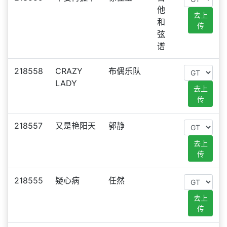
他
去上
和
传
弦
谱
218558
CRAZY
布偶乐队
LADY
去上
传
218557
又是艳阳天
郭静
去上
传
218555
疑心病
任然
去上
传