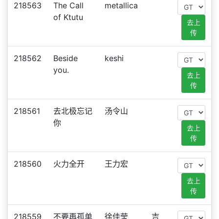
218563
The Call
metallica
of Ktutu
去上
传
218562
Beside
keshi
you.
去上
传
218561
去北极忘记
汤令山
你
去上
传
218560
火力全开
王力宏
去上
传
218559
不要再孤单
徐佳莹
吉