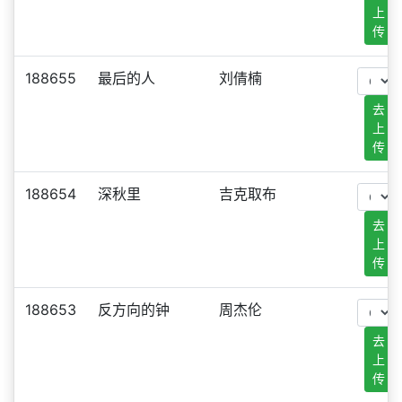
上
传
188655
最后的人
刘倩楠
去
上
传
188654
深秋里
吉克取布
去
上
传
188653
反方向的钟
周杰伦
去
上
传