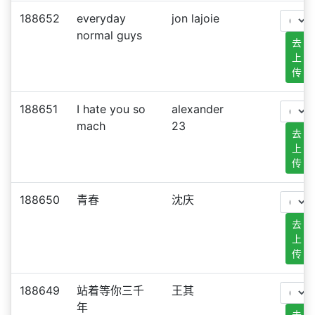
188652
everyday
jon lajoie
normal guys
去
上
传
188651
I hate you so
alexander
mach
23
去
上
传
188650
青春
沈庆
去
上
传
188649
站着等你三千
王其
年
去