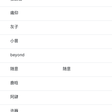
痛仰
灰子
小曾
beyond
随意
随意
鹿晗
阿肆
许巍