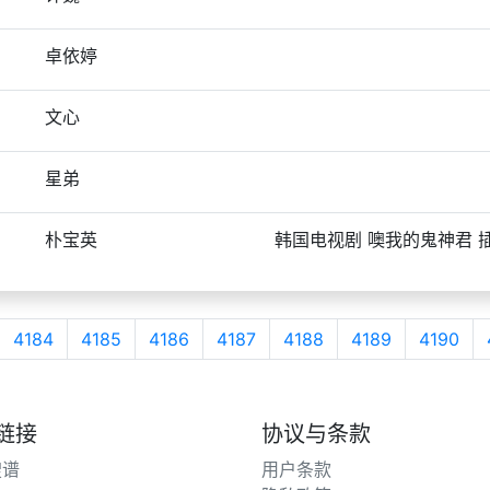
卓依婷
文心
星弟
朴宝英
韩国电视剧 噢我的鬼神君 
4184
4185
4186
4187
4188
4189
4190
链接
协议与条款
搜谱
用户条款