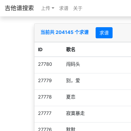
吉他谱搜索
上传
求谱
关于
当前共 204145 个求谱
求谱
ID
歌名
27780
闯码头
27779
别，爱
27778
夏恋
27777
寂寞暴走
27776
默默