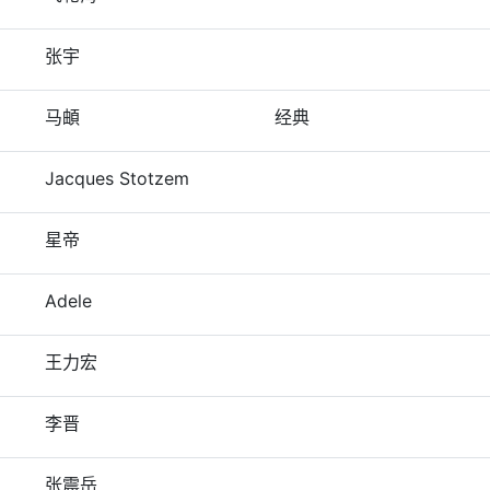
张宇
马頔
经典
Jacques Stotzem
星帝
Adele
王力宏
李晋
张震岳