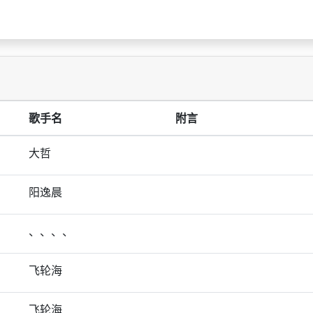
歌手名
附言
大哲
阳逸晨
、、、、
飞轮海
飞轮海